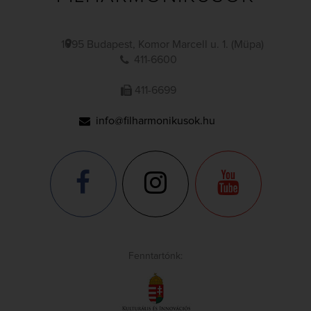
1095 Budapest, Komor Marcell u. 1. (Müpa)
411-6600
411-6699
info@filharmonikusok.hu
Fenntartónk: