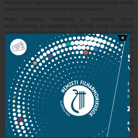
közönséggel együtt közös produkciót is létrehozunk, amely
maradandó élményt jelenthet a résztvevőknek.
Nagy hangsúlyt helyezünk a programok zenei
szerkesztésére, de legalább ilyen fontos annak pedagógia
szempontból történő felépítése, melyben külsős segítséget
is kérünk. Kamarazenei koncertjeink illetve a helyi
zeneiskolák tehetséges gyerekeivel folytatott Kis-mester
kurzusok anyagát a fogadó iskolák tanáraival egyeztetve
dolgozzuk ki, így személyesen is érdekeltté tesszük őket.
Ennek különösen nagy jelentősége van a hosszú távú
együttműködések kialakításában, ahol a tanárok is hasznos
impulzusokat kaphatnak, amit aztán diákjaiknak átadhatnak.
A koncertek ingyenesek. Az egyes koncertek programját az
adott közönség számához, életkorához, zenei
képzettségéhez, az adott helyszín kínálta lehetőségekhez
alakítjuk.
A koncert helyszínek a jövőben bővülnek, mivel pályázati
rendszert kívánunk kidolgozni a programban résztvevő
intézmények számára.