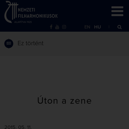
EN
HU
Ez történt
Úton a zene
2015. 05. 11.