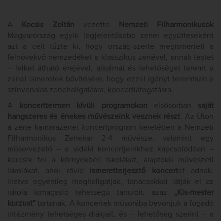
A
Kocsis Zoltán
vezette
Nemzeti Filharmonikusok
Magyarország egyik legjelentősebb zenei együtteseként
azt a célt tűzte ki, hogy ország-szerte megismerteti a
felnövekvő nemzedéket a klasszikus zenével, annak testet
– lelket átható erejével, alkalmat és lehetőséget teremt a
zenei ismeretek bővítésére, hogy ezzel igényt teremtsen a
színvonalas zenehallgatásra, koncertlátogatásra.
A
koncerttermen kívüli programokon
elsősorban
saját
hangszeres és énekes művészeink vesznek részt
. Az Úton
a zene kamarazenei koncertprogram keretében a Nemzeti
Filharmonikus Zenekar 2-4 művésze, valamint egy
műsorvezető – a vidéki koncertjeinkhez kapcsolódóan –
keresik fel a környékbeli iskolákat, alapfokú művészeti
iskolákat, ahol rövid
ismeretterjesztő koncert
et adnak,
illetve egyénileg meghallgatják, tanácsokkal látják el az
iskola kimagasló tehetségű tanulóit, azaz
„Kis-mester
kurzust”
tartanak. A koncertek műsorába bevonjuk a fogadó
intézmény tehetséges diákjait, és – lehetőség szerint – a