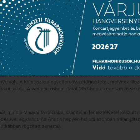
élkedések című művét tekinthetjük. A kompozíció zenei alapjául
 ciklus szolgált. A darabban a szerző az előremutató romantika va
mutatója 1854-ben volt.
b részből álló egytételes zongoraverseny. Közeli rokonságot muta
zonban a 21. magyar rapszódiából készült. A mű bemutatója 185
Liszt tanítványa és majdani veje, Hans von Bülow játszotta, a ze
lani
című zenemű Liszt első szimfonikus költeménye. Irodalmi fo
ye volt. A kompozíció egyetlen összefüggő tétel, melynek filoz
 kapcsolata. A weimari ősbemutatót 1857-ben a zeneszerző vezé
ől, mind a Magyar fantáziából számtalan lemezfelvétel készült m
sével egyaránt. Az Amit a hegyen hallani azonban ritkán játsz
ritkábban rögzített zenemű.