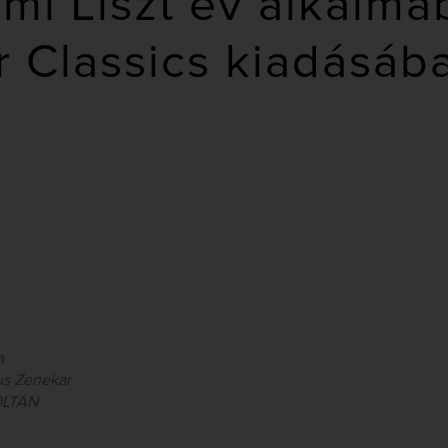
umi Liszt év alkalmá
 Classics kiadásáb
i
a
us Zenekar
OLTÁN