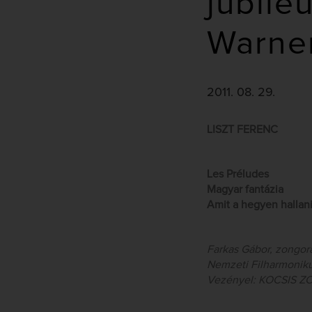
jubile
Warner
2011. 08. 29.
LISZT FERENC
Les Préludes
Magyar fantázia
Amit a hegyen hallan
Farkas Gábor, zongor
Nemzeti Filharmonik
Vezényel: KOCSIS Z