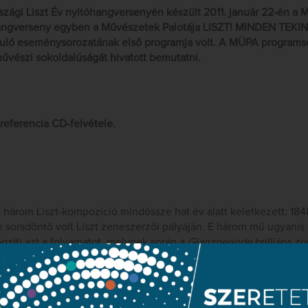
szági Liszt Év nyitóhangversenyén készült 2011. január 22-én a
hangverseny egyben a Művészetek Palotája LISZT! MINDEN TEKI
ló eseménysorozatának első programja volt. A MÜPA programso
 művészi sokoldalúságát hivatott bemutatni.
v referencia CD-felvétele.
ó három Liszt-kompozíció mindössze hat év alatt keletkezett: 184
 sorsdöntő volt Liszt zeneszerzői pályáján. E három mű ugyanis 
ögzíti azt a folyamatot, melynek során a
Glanzperiode
brilliáns z
 virtuóz pianistából új formai megoldásokkal kísérletező, saját h
észlet a CD ismertető füzetéből;
Kaisinger Rita
)
méltán legismertebb szimfonikus költeménye, amely ösztönzőj