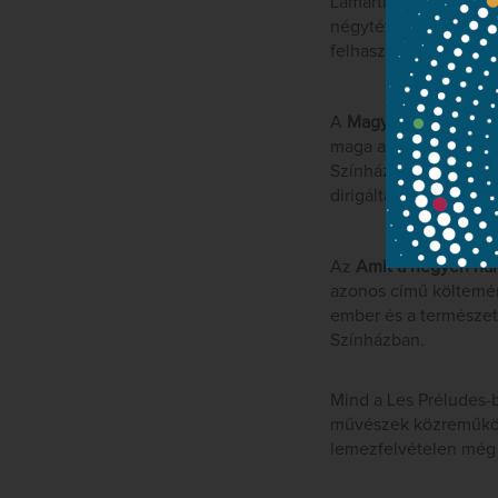
Lamartine Költői elm
négytételes férfikari
felhasználja. A mű be
A
Magyar fantázia
töb
maga az átdolgozás a
Színházban, a szólót 
dirigálta.
Az
Amit a hegyen hal
azonos című költemén
ember és a természet
Színházban.
Mind a Les Préludes-b
művészek közreműködé
lemezfelvételen még 