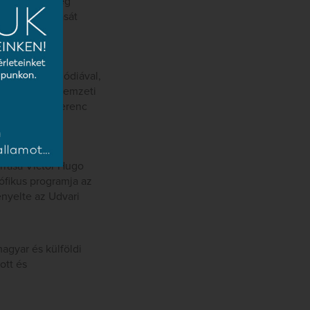
 egy eredetileg
lamennyi újítását
t a 14. rapszódiával,
3-ban volt a Nemzeti
nekart Erkel Ferenc
rrása Victor Hugo
ófikus programja az
nyelte az Udvari
agyar és külföldi
ott és