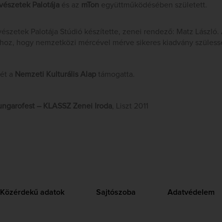
észetek Palotája
és az
mTon
együttműködésében született.
észetek Palotája Stúdió készítette, zenei rendező: Matz László. 
hhoz, hogy nemzetközi mércével mérve sikeres kiadvány szüless
sét a
Nemzeti Kulturális Alap
támogatta.
ngarofest – KLASSZ Zenei Iroda
, Liszt 2011
Közérdekű adatok
Sajtószoba
Adatvédelem