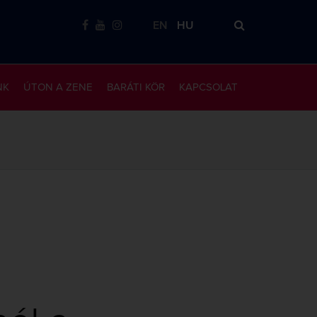
EN
HU
NK
ÚTON A ZENE
BARÁTI KÖR
KAPCSOLAT