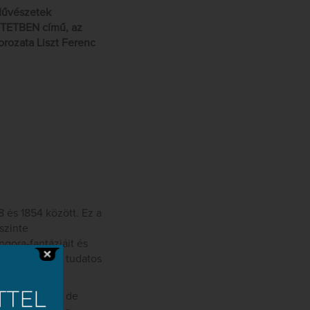
 Művészetek
NTETBEN című, az
rozata Liszt Ferenc
8 és 1854 között. Ez a
szinte
ongora-fantáziáit és
angját kereső, tudatos
ének Alphonse de