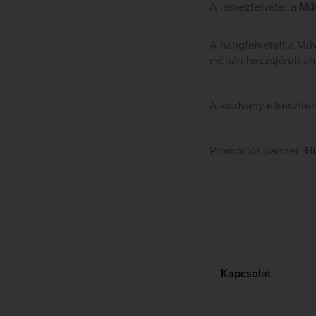
A lemezfelvétel a
Műv
A hangfelvételt a Műv
méltán hozzájárult a
A kiadvány elkészíté
Promóciós partner:
Hu
Kapcsolat