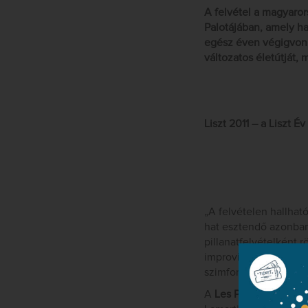
A felvétel a magyaror
Palotájában, amely 
egész éven végigvonu
változatos életútját,
Liszt 2011 – a Liszt É
„A felvételen hallhat
hat esztendő azonban
pillanatfelvételként r
improvizációit rögzítő
szimfonista válik.” (r
A
Les Préludes
Liszt 