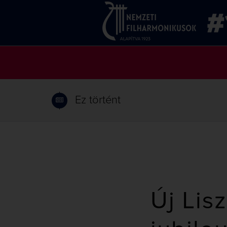
Ez történt
Új Lis