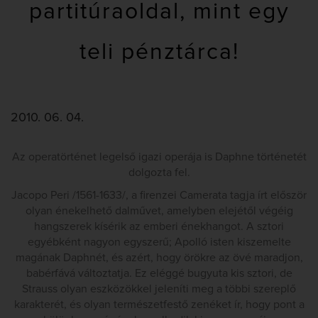
partitúraoldal, mint egy
teli pénztárca!
2010. 06. 04.
Az operatörténet legelső igazi operája is Daphne történetét
dolgozta fel.
Jacopo Peri /1561-1633/, a firenzei Camerata tagja írt először
olyan énekelhető dalművet, amelyben elejétől végéig
hangszerek kísérik az emberi énekhangot. A sztori
egyébként nagyon egyszerű; Apolló isten kiszemelte
magának Daphnét, és azért, hogy örökre az övé maradjon,
babérfává változtatja. Ez eléggé bugyuta kis sztori, de
Strauss olyan eszközökkel jeleníti meg a többi szereplő
karakterét, és olyan természetfestő zenéket ír, hogy pont a