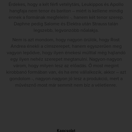
Érdekes, hogy a két férfi vetélytárs, Leukippos és Apollo
hangfaja nem tenor és bariton – miért is kellene mindig
ennek a formának megfelelni -, hanem két tenor szerep.
Daphne pedig Salome és Elektra után Strauss talán
legszebb, legvonzóbb nőalakja.
Nem is azt mondom, hogy nagyon örülök, hogy Rost
Andrea énekli a címszerepet, hanem egyszerűen meg
vagyon lepődve, hogy ilyen énekesi múlttal még hajlandó
egy ilyen nehéz szerepet megtanulni. Nagyon-nagyon
várom, hogy milyen lesz az előadás. Ő most megint
kirobbanó formában van, és ha erre vállalkozik, akkor – azt
gondolom -, nagyon-nagyon jó lesz a produkció, mert a
művésznő most már semmit nem bíz a véletlenre.
Kapcsolat