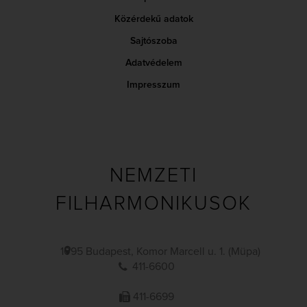
Közérdekű adatok
Sajtószoba
Adatvédelem
Impresszum
NEMZETI
FILHARMONIKUSOK
1095 Budapest, Komor Marcell u. 1. (Müpa)
411-6600
411-6699