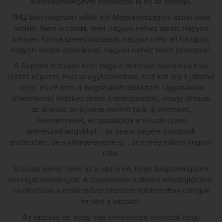
különlegességével emelkedik ki ez az operája.
1942-ben négyszer adták elő Magyarországon, aztán soha
többet. Nem is csoda, mert nagyon nehéz darab, nagyon
kényes, furcsa szereposztással, nagyon mély alt hanggal,
nagyon magas szopránnal, nagyon nehéz tenor szereppel.
A Daphne biztosan nem fogja a standard operarepertoár
részét képezni. Furcsa egyfelvonásos, hisz két óra a játszási
ideje, és ez nem a megszokott időtartam. Ugyanakkor
hihetetlenül érdekes abból a szempontból, ahogy Strauss
az állandó ön-újraírás mellett talál új ötleteket,
leleményeket, és gazdagítja a stílusát olyan
természethangokkal – az opera végére gondolok
elsősorban, de a viharjelenetre is -, ami még nála is nagyon
ritka.
Strausst időről időre az a vád is éri, hogy tulajdonképpen
önmagát ismételgeti. A Daphnéban hallható stílusfejlődése,
és általában a késői művei azonban határozottan cáfolják
ezeket a vádakat.
Az igazság az, hogy egy zeneszerző nemcsak hogy