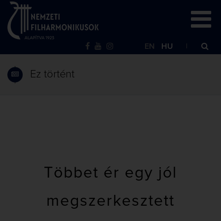
EN
HU
Ez történt
Többet ér egy jól
megszerkesztett