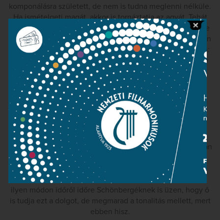
komponálásra született, de nem is tudna meglenni nélküle.
Ha ismételgeti magát, akkor is tornáztatja az agyát. Tehát
egyszerűen, mint nekünk a levegőre, neki olyan szüksége
van a komponálásra. Azt hiszem, Strauss esetében teljesen
igaz a mondás, amit ő maga hangoztatott nagyon gyakran:
többet ér egy jól megszerkesztett partitúraoldal, mint egy
teli pénztárca. Ezt magam is így érzem, és mindig találok
valami újat, meglepőt, ha egy-egy Strauss-partitúrát a
kezembe veszek. Strauss mindig is képes volt arra, hogy
meghökkentő gondolatokat konvencionális formában
tálaljon, és ez nekem nagyon tetszik. Mert inkább a
gondolat legyen meghökkentő, mint a forma. Ugyanis
Strauss, aki elsajátította a zeneszerzés minden csínját-
bínját, többek között azt is megmutatja – még a Daphnéban
is -, hogy lehet atonálisan is gondolkodni és ő tud is
atonálisan komponálni, csak éppen annyira nem érdekli,
hogy egész műveket szenteljen az atonalitásnak. Tehát
ilyen módon időről időre Schönbergéknek is üzen, hogy ő
is tudja ezt a dolgot, de megmarad a tonalitás mellett, mert
ebben hisz.