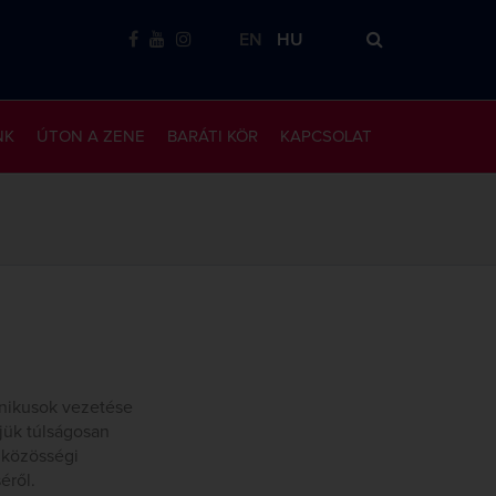
EN
HU
NK
ÚTON A ZENE
BARÁTI KÖR
KAPCSOLAT
onikusok vezetése
jük túlságosan
 közösségi
éről.