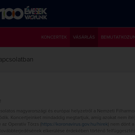
KONCERTEK
VÁSÁRLÁS
BEMUTATKOZU
kapcsolatban
!
csolatos magyarországi és európai helyzetről a Nemzeti Filharm
ódik. Koncertjeinket mindaddig megtartjuk, amíg azokat nem ítél
 az Operatív Törzs (
https://koronavirus.gov.hu/hirek
) nem dönt a
 továbbterjedésének elkerülése érdekében történő felfüggesztés