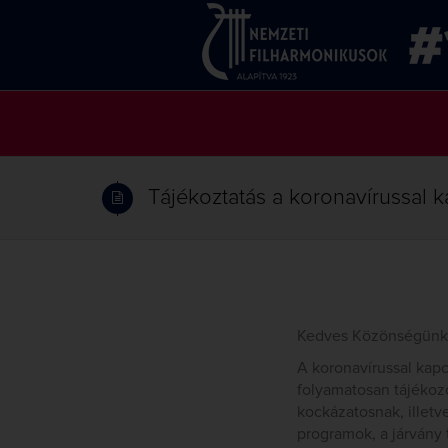
Tájékoztatás a koronavírussal 
Kedves Közönségünk
A koronavírussal kap
folyamatosan tájékoz
kockázatosnak, illetve
programok, a járvány