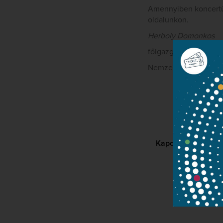
Amennyiben koncertün
oldalunkon.
Herboly Domonkos
főigazgató
Nemzeti Filharmonik
Kapcsolat