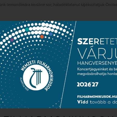
k lemondására kerülne sor, haladéktalanul tájékoztatjuk Önök
usok
Közérdekű adatok
Sajtószoba
Adatvédelem
NEMZETI