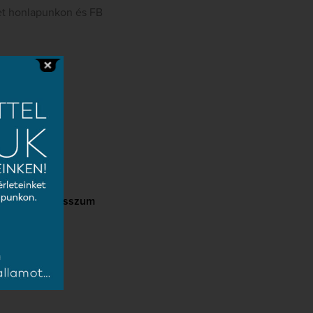
et honlapunkon és FB
Impresszum