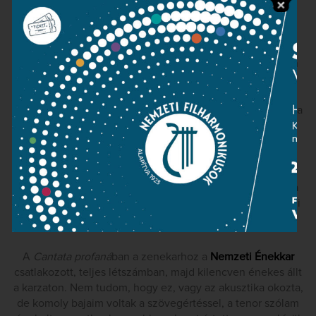
egyszerű, mindennapi hangversenytermi
repertoárdarabokként.
A
Négy zenekari darab
megejtően zseniális mű, 1912-ben
keletkezett, de a hangszerelés csak kilenc évvel később
készült el. A négyből három tétel lassú, vagy
visszafogottabb tempójú, ráadásul az utolsó jelzése Marcia
Funebre. A fájdalom, ami itt kifejezésre jut, tán még nem
olyan mély, mint az, amely a majd
Concertó
ban
fogalmazódik meg, de a zenei anyag önmagában pont
olyan sokatmondó. Ennek a sokatmondó, és felkavaró
rettenetnek a következetesen végigvitt megfogalmazása
volt az előadás érdeme, mindazokkal a megszólaltatásbeli
érdemekkel, amelyekről a Jeux kapcsán már szóltunk.
A
Cantata profaná
ban a zenekarhoz a
Nemzeti Énekkar
csatlakozott, teljes létszámban, majd kilencven énekes állt
a karzaton. Nem tudom, hogy ez, vagy az akusztika okozta,
de komoly bajaim voltak a szövegértéssel, a tenor szólam