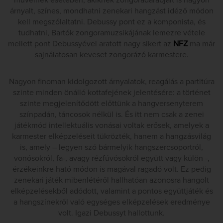
műveinek esetében, akiknek zongoradarabjait is nagyon
árnyalt, színes, mondhatni zenekari hangzást idéző módon
kell megszólaltatni. Debussy pont ez a komponista, és
tudhatni, Bartók zongoramuzsikájának lemezre vétele
mellett pont Debussyével aratott nagy sikert az
NFZ
ma már
sajnálatosan keveset zongorázó karmestere.
Nagyon finoman kidolgozott árnyalatok, reagálás a partitúra
szinte minden önálló kottafejének jelentésére: a történet
szinte megjelenítődött előttünk a hangversenyterem
színpadán, táncosok nélkül is. És itt nem csak a zenei
játékmód intellektuális vonásai voltak erősek, amelyek a
karmester elképzeléseit tükrözték, hanem a hangzásvilág
is, amely – legyen szó bármelyik hangszercsoportról,
vonósokról, fa-, avagy rézfúvósokról együtt vagy külön -,
érzékeinkre ható módon is magával ragadó volt. Ez pedig
zenekari játék mibenlétéről hallhatóan azonosra hangolt
elképzelésekből adódott, valamint a pontos együttjáték és
a hangszínekről való egységes elképzelések eredménye
volt. Igazi Debussyt hallottunk.