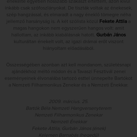
énekelte egyetlen hosszabb szakaszt értettem, azon kívül
inkább csak szófoszlányokat. De tiszták voltak az énekesek,
szép hangzással, és elmaradt a nagy éneklő tömegre néha
jellemző harsányság is. A két szólista közül
Fekete Attila
a
magas hangokon nem egyszerűen hangos volt: amit
hallottam, az inkább kiabálásnak hatott.
Gurbán János
kulturáltan énekelt volt, az igazi drámai erőt viszont
hiányoltam előadásából.
Összességében azonban azt kell mondanom, születésnapi
ajándékhoz méltó módon és a Tavaszi Fesztivál zenei
eseményeinek élvonalába tartozó esttel ünnepelte Bartókot
a Nemzeti Filharmonikus Zenekar és a Nemzeti Énekkar.
2009. március. 25.
Bartók Béla Nemzeti Hangversenyterem
Nemzeti Filharmonikus Zenekar
Nemzeti Énekkar
Fekete Attila, Gurbán János (ének)
Kelemen Barnabás (hegedű)