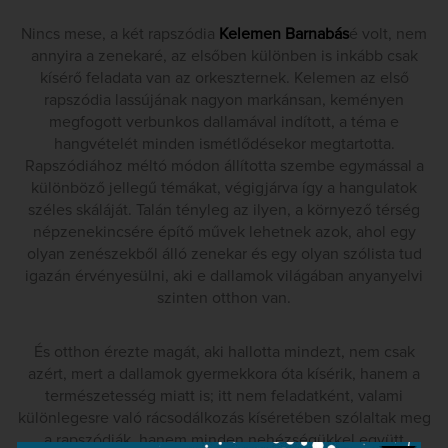
Nincs mese, a két rapszódia
Kelemen Barnabás
é volt, nem
annyira a zenekaré, az elsőben különben is inkább csak
kísérő feladata van az orkeszternek. Kelemen az első
rapszódia lassújának nagyon markánsan, keményen
megfogott verbunkos dallamával indított, a téma e
hangvételét minden ismétlődésekor megtartotta.
Rapszódiához méltó módon állította szembe egymással a
különböző jellegű témákat, végigjárva így a hangulatok
széles skáláját. Talán tényleg az ilyen, a környező térség
népzenekincsére építő művek lehetnek azok, ahol egy
olyan zenészekből álló zenekar és egy olyan szólista tud
igazán érvényesülni, aki e dallamok világában anyanyelvi
szinten otthon van.
És otthon érezte magát, aki hallotta mindezt, nem csak
azért, mert a dallamok gyermekkora óta kísérik, hanem a
természetesség miatt is; itt nem feladatként, valami
különlegesre való rácsodálkozás kíséretében szólaltak meg
a rapszódiák, hanem minden nehézségükkel együtt