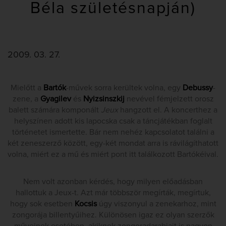
Béla születésnapján)
2009. 03. 27.
Mielőtt a
Bartók
-művek sorra kerültek volna, egy
Debussy
-
zene, a
Gyagilev
és
Nyizsinszkij
nevével fémjelzett orosz
balett számára komponált
Jeux
hangzott el. A koncerthez a
helyszínen adott kis lapocska csak a táncjátékban foglalt
történetet ismertette. Bár nem nehéz kapcsolatot találni a
két zeneszerző között, egy-két mondat arra is rávilágíthatott
volna, miért ez a mű és miért pont itt találkozott Bartókéival.
Nem volt azonban kérdés, hogy milyen előadásban
hallottuk a Jeux-t. Azt már többször megírták, megírtuk,
hogy sok esetben
Kocsis
úgy viszonyul a zenekarhoz, mint
zongorája billentyűihez. Különösen igaz ez olyan szerzők