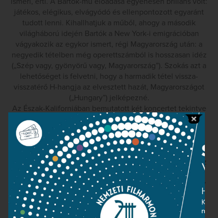
ismeri, érti. A Bartók-mű előadása egyenesen briliáns volt:
játékos, elégikus, elvágyódó és ellenpontozott egyaránt
tudott lenni. Kihallhatjuk a műből, ahogy a második
világháború idején Bartók a New York-i emigrációban
vágyakozik az egykor ismert, régi Magyarország után: a
negyedik tételben még operettszámból is hosszasan idéz
(„Szép vagy, gyönyörű vagy, Magyarország”). Szokás azt a
lehetőséget is felvetni, hogy a harmadik tétel vissza-
visszatérő H-hangja az elvesztett hazát, Magyarországot
(„Hungary”) jelképezné.
Az Észak-Kaliforniában bemutatott két koncertet tekintve
kiemelkedik a Bartók-mű előadásának színvonala.
A davisi hangversenyen Kocsis három szerepben is
bemutatkozott: nem csak vezényelte a zenekart, de
hangszerelt is, és energikus zongorajátékát is
meghallgathattuk (Liszt Esz-dúr zongoraversenyében). Az
előadás felidézte Kocsis két évtizede San Franciscóban
készített csodálatos felvételeit, amelyeken Rahmanyinov
összes zongoraversenyét játssza.
A dalok nagyzenekari hangszerelését kitűnően oldotta
meg. Szorosan követi Debussy korai stílusát az Ariettes