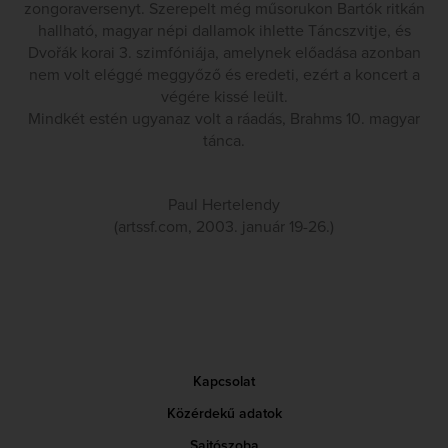
zongoraversenyt. Szerepelt még műsorukon Bartók ritkán
hallható, magyar népi dallamok ihlette Táncszvitje, és
Dvořák korai 3. szimfóniája, amelynek előadása azonban
nem volt eléggé meggyőző és eredeti, ezért a koncert a
végére kissé leült.
Mindkét estén ugyanaz volt a ráadás, Brahms 10. magyar
tánca.
Paul Hertelendy
(artssf.com, 2003. január 19-26.)
Kapcsolat
Közérdekű adatok
Sajtószoba