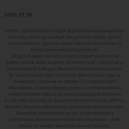
2003. 01. 19.
DAVIS – Észak-Kalifornia egyik legszebb hangversenyterme
nyílt meg ebben az évadban Sacramento mellett, így ma
már a Kaliforniai Egyetem davisi intézetének területén is
kitűnő koncerteket hallgathatunk.
„Négy hónappal ezelőtt próbáltam jegyet szerezni ma
estére, és már akkor is szinte lehetetlen volt” számolt be a
nehézségekről a Magyar Nemzeti Filharmonikusok január
18-i koncertjének egyik hallgatója. Bámulatosan nagy az
érdeklődés, már jóval az október 3-i megnyitó előtt
elkezdődött a nézők rohama, pedig ez a vidék korábban
inkább érintetlen tájairól és mezőgazdaságáról volt híres.
Az 58 millió dollárból az Egyetem területén felépült 1801 fős
Mondavi Központ változatos programoknak tud helyet adni.
Akusztikai szempontból persze a legnehezebb a
szimfonikus zene követelményeinek megfelelni – örök
kihívás ez minden akusztikai tervező számára.