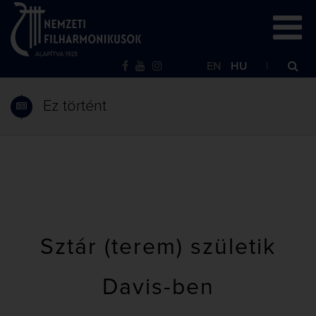
EN
HU
Ez történt
Sztár (terem) születik
Davis-ben