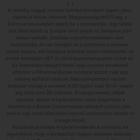
(…)
A vendég magyar zenekar turnéja részeként éppen jókor,
éppen jó helyre érkezett. Magyarország NATO-tag, a
kilencvenes években lépett be a szervezetbe. Egy lábbal
már belül került az Európai Unió ajtaján is, belépése jövő
évben várható. Eladható exporttermékekben sem
szűkölködik, itt van mindjárt ez a szimfonikus zenekar,
amely hosszú, két hónapos amerikai turnén tartózkodik, és
ennek keretében HÉT (!) eltérő koncertprogramot mutat be.
Az Amerikába látogató többi nagy európai zenekartól
eltérően a Filharmonikusok zenészei között csak alig
néhány külföldit találunk. Más szempontból viszont
tipikusan óvilági a zenekar: A 83 tagból csak 18 nő, vagyis
alig több mint 20 százalék. A hangszeresek váltják
egymást: éppen megdicsértem volna magamban a
klarinétost a Bartók Concertójában előadott szólója után,
amikor egy másik klarinétos hasonló színvonalon kezdte el
a maga részét.
Kocsisnak pontosan engedelmeskedik a zenekara, és
egyértelmű, hogy a kiválasztott magyar műveket kitűnően