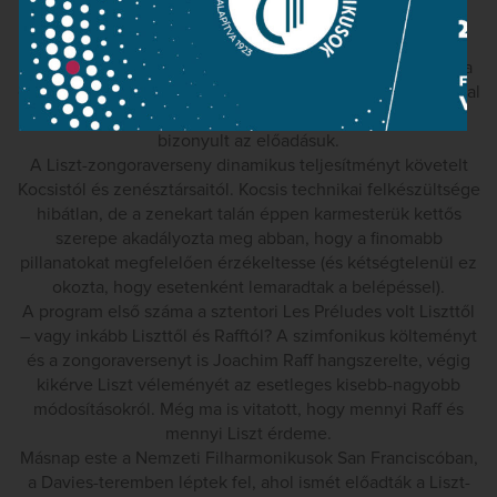
oubliées-ben, ami igen nehéz feladat, felidézve a
körülbelül akkortájt íródott Pelléas és Mélisande zenei
textúráit. A szoprán hangra írt hat dal titokzatos finomsága
és törékenysége annak ellenére is érvényesült, hogy a fiatal
szólista, Hajnóczy Júlia számára túlságosan nehéznek
bizonyult az előadásuk.
A Liszt-zongoraverseny dinamikus teljesítményt követelt
Kocsistól és zenésztársaitól. Kocsis technikai felkészültsége
hibátlan, de a zenekart talán éppen karmesterük kettős
szerepe akadályozta meg abban, hogy a finomabb
pillanatokat megfelelően érzékeltesse (és kétségtelenül ez
okozta, hogy esetenként lemaradtak a belépéssel).
A program első száma a sztentori Les Préludes volt Liszttől
– vagy inkább Liszttől és Rafftól? A szimfonikus költeményt
és a zongoraversenyt is Joachim Raff hangszerelte, végig
kikérve Liszt véleményét az esetleges kisebb-nagyobb
módosításokról. Még ma is vitatott, hogy mennyi Raff és
mennyi Liszt érdeme.
Másnap este a Nemzeti Filharmonikusok San Franciscóban,
a Davies-teremben léptek fel, ahol ismét előadták a Liszt-