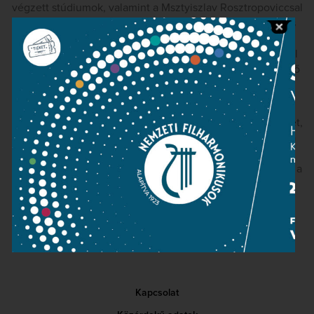
végzett stúdiumok, valamint a Msztyiszlav Rosztropoviccsal
való szoros együttműködés befolyásolta döntően. Kocsis
Zoltán is meggyőződhetett virtuóz játékáról, mély
zeneiségéről és alapos stílusismeretéről, amikor pár évvel
ezelőtt Beethoven és Sibelius hegedűversenyeit adták elő
közös koncerteken.
„Nagy érdeklődéssel várom mind Bartók
Hegedűversenyének előadását, mind pedig azt a koncertet,
amelyen három Beethoven-szonátát adunk elő az Uránia
Filmszínházban.” – mondta Kocsis, és máris a 6. emeleti
próbaterembe siet. Még az évadnyitó koncert előtt rögzíti a
zenekarral a Bartók Új Sorozat következő lemezét.
Kapcsolat