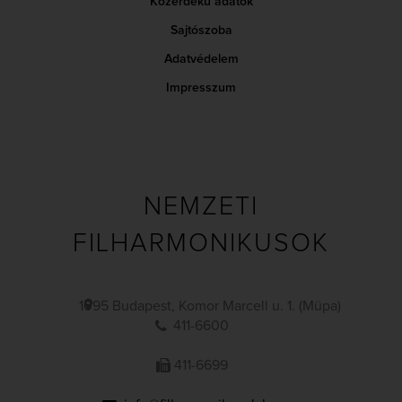
Közérdekű adatok
Sajtószoba
Adatvédelem
Impresszum
NEMZETI
FILHARMONIKUSOK
1095 Budapest, Komor Marcell u. 1. (Müpa)
411-6600
411-6699