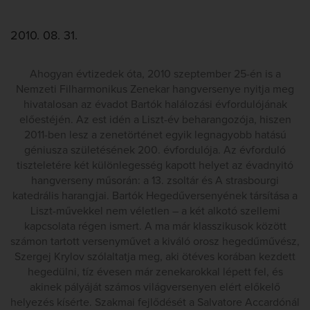
2010. 08. 31.
Ahogyan évtizedek óta, 2010 szeptember 25-én is a
Nemzeti Filharmonikus Zenekar hangversenye nyitja meg
hivatalosan az évadot Bartók halálozási évfordulójának
előestéjén. Az est idén a Liszt-év beharangozója, hiszen
2011-ben lesz a zenetörténet egyik legnagyobb hatású
géniusza születésének 200. évfordulója. Az évforduló
tiszteletére két különlegesség kapott helyet az évadnyitó
hangverseny műsorán: a 13. zsoltár és A strasbourgi
katedrális harangjai. Bartók Hegedűversenyének társítása a
Liszt-művekkel nem véletlen – a két alkotó szellemi
kapcsolata régen ismert. A ma már klasszikusok között
számon tartott versenyművet a kiváló orosz hegedűművész,
Szergej Krylov szólaltatja meg, aki ötéves korában kezdett
hegedülni, tíz évesen már zenekarokkal lépett fel, és
akinek pályáját számos világversenyen elért előkelő
helyezés kísérte. Szakmai fejlődését a Salvatore Accardónál