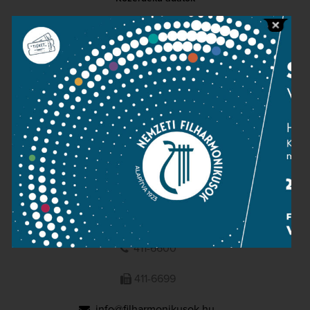
Sajtószoba
Adatvédelem
Impresszum
NEMZETI
FILHARMONIKUSOK
1095 Budapest, Komor Marcell u. 1. (Müpa)
411-6600
411-6699
info@filharmonikusok.hu