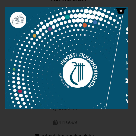
Sajtószoba
Adatvédelem
Impresszum
NEMZETI
FILHARMONIKUSOK
1095 Budapest, Komor Marcell u. 1. (Müpa)
411-6600
411-6699
info@filharmonikusok.hu