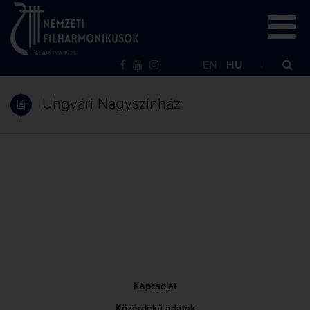
EN
HU
Ungvári Nagyszínház
Kapcsolat
Közérdekű adatok