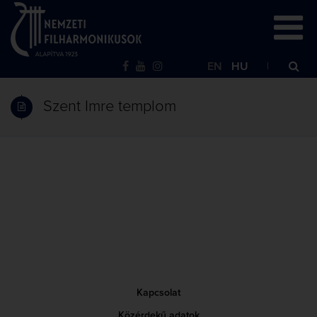
EN
HU
Szent Imre templom
Kapcsolat
Közérdekű adatok