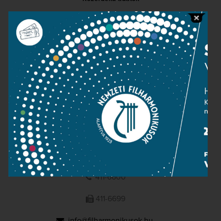
Sajtószoba
Adatvédelem
Impresszum
NEMZETI
FILHARMONIKUSOK
1095 Budapest, Komor Marcell u. 1. (Müpa)
411-6600
411-6699
info@filharmonikusok.hu