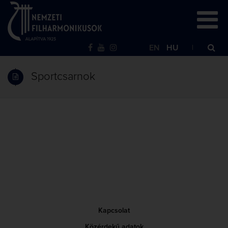
EN
HU
Sportcsarnok
Kapcsolat
Közérdekű adatok