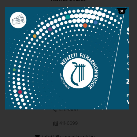
Sajtószoba
Adatvédelem
Impresszum
NEMZETI
FILHARMONIKUSOK
1095 Budapest, Komor Marcell u. 1. (Müpa)
411-6600
411-6699
info@filharmonikusok.hu