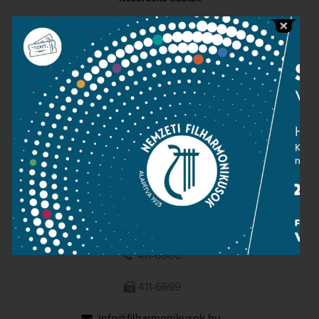
Sajtószoba
Adatvédelem
Impresszum
NEMZETI
FILHARMONIKUSOK
1095 Budapest, Komor Marcell u. 1. (Müpa)
411-6600
411-6699
info@filharmonikusok.hu