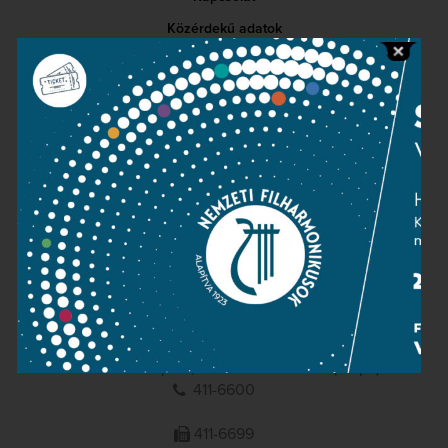
Közérdekű adatok
Sajtószoba
Adatvédelem
Impresszum
NEMZETI
FILHARMONIKUSOK
1095 Budapest, Komor Marcell u. 1. (Müpa)
411-6600
411-6699