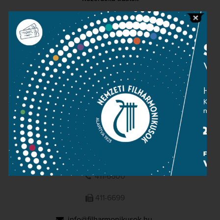
Sajtószoba
Adatvédelem
Impresszum
NEMZETI
FILHARMONIKUSOK
1095 Budapest, Komor Marcell u. 1. (Müpa)
411-6600
411-6699
info@filharmonikusok.hu