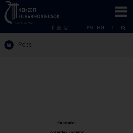
EN
HU
Pécs
Kapcsolat
Közérdekű adatok