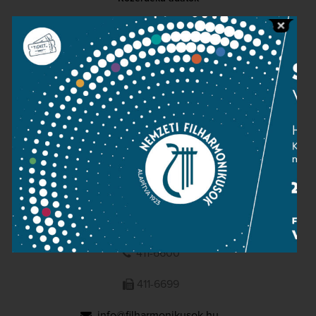
Sajtószoba
Adatvédelem
Impresszum
NEMZETI
FILHARMONIKUSOK
1095 Budapest, Komor Marcell u. 1. (Müpa)
411-6600
411-6699
info@filharmonikusok.hu