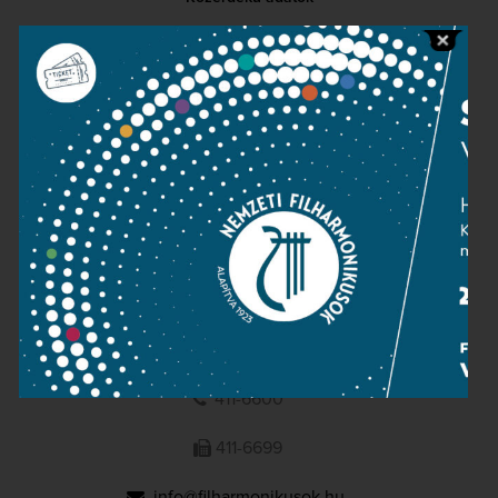
Sajtószoba
Adatvédelem
Impresszum
NEMZETI
FILHARMONIKUSOK
1095 Budapest, Komor Marcell u. 1. (Müpa)
411-6600
411-6699
info@filharmonikusok.hu