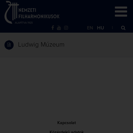
EN
HU
Ludwig Múzeum
Kapcsolat
Közérdekű adatok