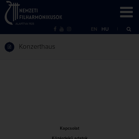
EN
HU
Konzerthaus
Kapcsolat
Közérdekű adatok