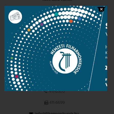
Sajtószoba
Adatvédelem
Impresszum
NEMZETI
FILHARMONIKUSOK
1095 Budapest, Komor Marcell u. 1. (Müpa)
411-6600
411-6699
info@filharmonikusok.hu