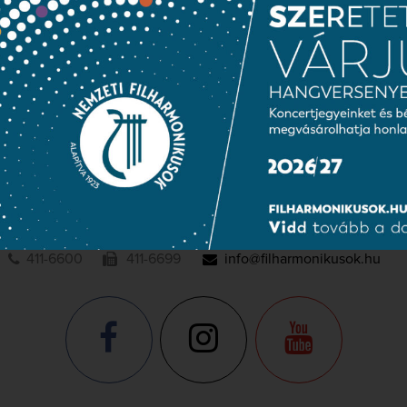
Közérdekű adatok
Sajtószoba
Adatvédelem
NEMZETI
FILHARMONIKUSOK
1095 Budapest, Komor Marcell u. 1. (Müpa)
411-6600
411-6699
info@filharmonikusok.hu