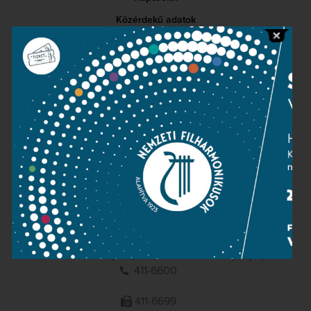
Közérdekű adatok
Sajtószoba
Adatvédelem
Impresszum
NEMZETI
FILHARMONIKUSOK
1095 Budapest, Komor Marcell u. 1. (Müpa)
411-6600
411-6699