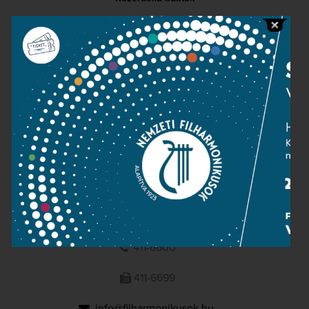
Sajtószoba
Adatvédelem
Impresszum
NEMZETI
FILHARMONIKUSOK
1095 Budapest, Komor Marcell u. 1. (Müpa)
411-6600
411-6699
info@filharmonikusok.hu