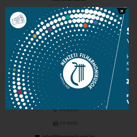
Sajtószoba
Adatvédelem
Impresszum
NEMZETI
FILHARMONIKUSOK
1095 Budapest, Komor Marcell u. 1. (Müpa)
411-6600
411-6699
info@filharmonikusok.hu