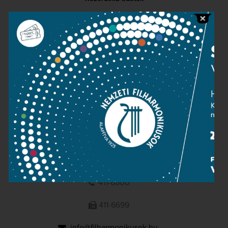
Sajtószoba
Adatvédelem
Impresszum
NEMZETI
FILHARMONIKUSOK
1095 Budapest, Komor Marcell u. 1. (Müpa)
411-6600
411-6699
info@filharmonikusok.hu