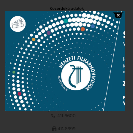
Közérdekű adatok
Sajtószoba
Adatvédelem
Impresszum
NEMZETI
FILHARMONIKUSOK
1095 Budapest, Komor Marcell u. 1. (Müpa)
411-6600
411-6699