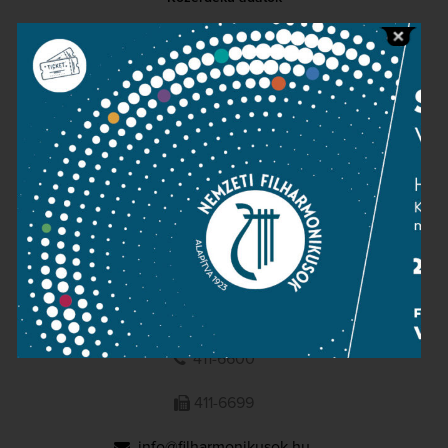
Sajtószoba
Adatvédelem
Impresszum
NEMZETI
FILHARMONIKUSOK
1095 Budapest, Komor Marcell u. 1. (Müpa)
411-6600
411-6699
info@filharmonikusok.hu