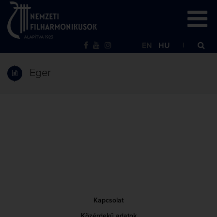
EN
HU
Eger
Kapcsolat
Közérdekű adatok