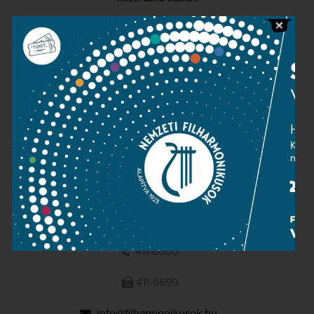
Sajtószoba
Adatvédelem
Impresszum
NEMZETI
FILHARMONIKUSOK
1095 Budapest, Komor Marcell u. 1. (Müpa)
411-6600
411-6699
info@filharmonikusok.hu