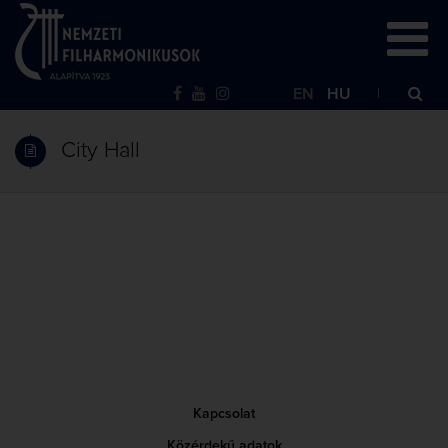
EN
HU
City Hall
Kapcsolat
Közérdekű adatok