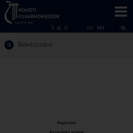
EN
HU
Békéscsaba
Kapcsolat
Közérdekű adatok