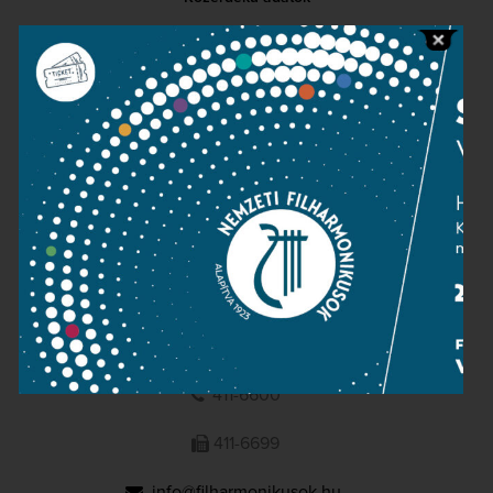
Sajtószoba
Adatvédelem
Impresszum
NEMZETI
FILHARMONIKUSOK
1095 Budapest, Komor Marcell u. 1. (Müpa)
411-6600
411-6699
info@filharmonikusok.hu