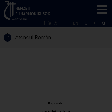
EN
HU
Ateneul Român
Kapcsolat
Közérdekű adatok