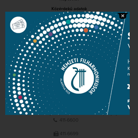
Közérdekű adatok
Sajtószoba
Adatvédelem
Impresszum
NEMZETI
FILHARMONIKUSOK
1095 Budapest, Komor Marcell u. 1. (Müpa)
411-6600
411-6699