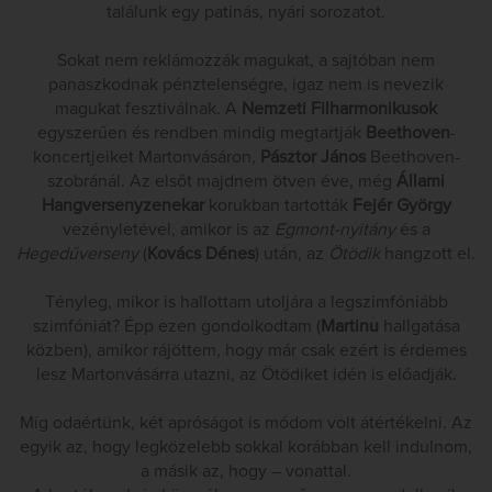
találunk egy patinás, nyári sorozatot.
Sokat nem reklámozzák magukat, a sajtóban nem
panaszkodnak pénztelenségre, igaz nem is nevezik
magukat fesztiválnak. A
Nemzeti Filharmonikusok
egyszerűen és rendben mindig megtartják
Beethoven
-
koncertjeiket Martonvásáron,
Pásztor János
Beethoven-
szobránál. Az elsőt majdnem ötven éve, még
Állami
Hangversenyzenekar
korukban tartották
Fejér György
vezényletével, amikor is az
Egmont-nyitány
és a
Hegedűverseny
(
Kovács Dénes
) után, az
Ötödik
hangzott el.
Tényleg, mikor is hallottam utoljára a legszimfóniább
szimfóniát? Épp ezen gondolkodtam (
Martinu
hallgatása
közben), amikor rájöttem, hogy már csak ezért is érdemes
lesz Martonvásárra utazni, az Ötödiket idén is előadják.
Míg odaértünk, két apróságot is módom volt átértékelni. Az
egyik az, hogy legközelebb sokkal korábban kell indulnom,
a másik az, hogy – vonattal.