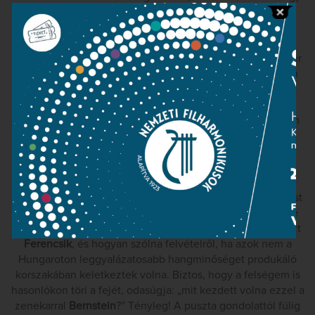
oda, a pizzicatókat is jól hallom, tudok Beethovenre
koncentrálni.
Azaz, ha egyáltalán akadályoz valami, akkor az a karmester
maga. Lassú, körülményes, tétova, koncepciótlan, életlen
és élettelen. Az Ötödik szimfónia attaca negyedik
tételében a zenekar kis híján átveszi a kezdeményezést,
Ondrej Lenard szemlátomást kapaszkodik. Sajnos, ez nem
olyan jellegű zene, hogy csak úgy elmenjen karmester
nélkül. A zenekar kénytelen-kelletlen alkalmazkodik, és
engedelmesen visszaáll a sorba…
Szerencsére elég jól ismerem a művet, így az előadás most
inkább emlékeztetetőként működik. A zenekar minősége
így is átjön. Eszembe jut például, hogy hogyan csinálta ezt
Ferencsik
, és hogyan szólna felvételről, ha azok nem a
Hungaroton leggyalázatosabb hangminőséget produkáló
korszakában keletkeztek volna. Biztos, hogy a felségem is
hasonlókon töri a fejét, odasúgja: „mit kezdett volna ezzel a
zenekarral
Bernstein
?” Tényleg! A puszta gondolattól fülig