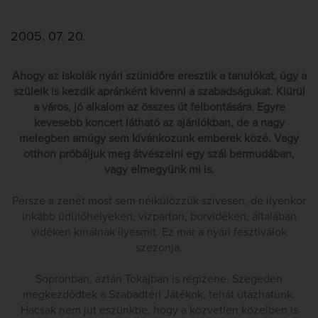
2005. 07. 20.
Ahogy az iskolák nyári szünidőre eresztik a tanulókat, úgy a
szüleik is kezdik apránként kivenni a szabadságukat. Kiürül
a város, jó alkalom az összes út felbontására. Egyre
kevesebb koncert látható az ajánlókban, de a nagy
melegben amúgy sem kívánkozunk emberek közé. Vagy
otthon próbáljuk meg átvészelni egy szál bermudában,
vagy elmegyünk mi is.
Persze a zenét most sem nélkülözzük szívesen, de ilyenkor
inkább üdülőhelyeken, vízparton, borvidéken, általában
vidéken kínálnak ilyesmit. Ez már a nyári fesztiválok
szezonja.
Sopronban, aztán Tokajban is régizene. Szegeden
megkezdődtek a Szabadtéri Játékok, tehát utazhatunk.
Hacsak nem jut eszünkbe, hogy a közvetlen közelben is