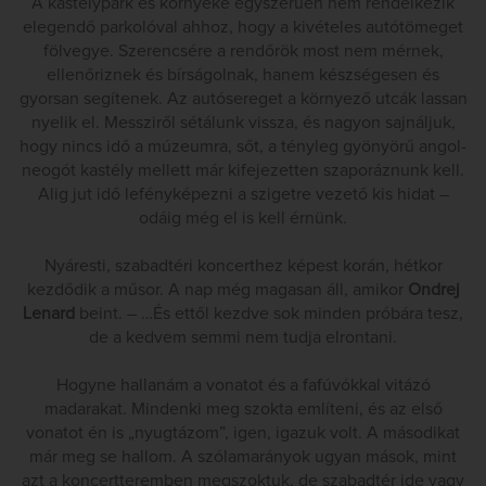
A kastélypark és környéke egyszerűen nem rendelkezik
elegendő parkolóval ahhoz, hogy a kivételes autótömeget
fölvegye. Szerencsére a rendőrök most nem mérnek,
ellenőriznek és bírságolnak, hanem készségesen és
gyorsan segítenek. Az autósereget a környező utcák lassan
nyelik el. Messziről sétálunk vissza, és nagyon sajnáljuk,
hogy nincs idő a múzeumra, sőt, a tényleg gyönyörű angol-
neogót kastély mellett már kifejezetten szaporáznunk kell.
Alig jut idő lefényképezni a szigetre vezető kis hidat –
odáig még el is kell érnünk.
Nyáresti, szabadtéri koncerthez képest korán, hétkor
kezdődik a műsor. A nap még magasan áll, amikor
Ondrej
Lenard
beint. – …És ettől kezdve sok minden próbára tesz,
de a kedvem semmi nem tudja elrontani.
Hogyne hallanám a vonatot és a fafúvókkal vitázó
madarakat. Mindenki meg szokta említeni, és az első
vonatot én is „nyugtázom”, igen, igazuk volt. A másodikat
már meg se hallom. A szólamarányok ugyan mások, mint
azt a koncertteremben megszoktuk, de szabadtér ide vagy