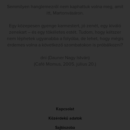
Semmilyen hanglemezről nem kaphattuk volna meg, amit
itt, Martonvásáron.
Egy közepesen gyenge karmestert, jó zenét, egy kiváló
zenekart – és egy tökéletes estét. Tudom, hogy kétszer
nem léphetek ugyanabba a folyóba, de lehet, hogy mégis
érdemes volna a következő szombatokon is próbálkozni?
dni (Dauner Nagy István)
(Café Momus, 2005. július 20.)
Kapcsolat
Közérdekű adatok
Sajtószoba