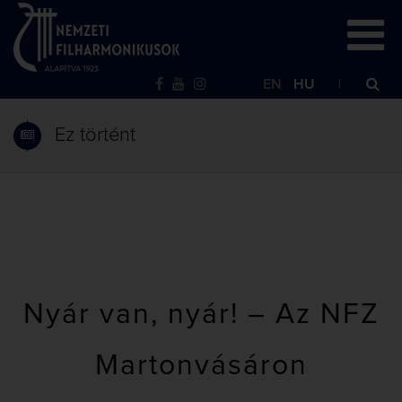
EN
HU
Ez történt
Nyár van, nyár! – Az NFZ
Martonvásáron