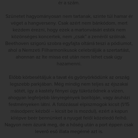
ér a szám.
Szünetet hagyományosan nem tartanak, szinte túl hamar ér
véget a hangverseny. Csak azért nem bánkódom, mert
kezdem érezni, hogy ezek a martonvásári esték nem
közönséges koncertek, nem „csak” a zenéről szólnak.
Beethoven szigorú szobra egyfajta oltárrá teszi a pódiumot,
ahol a Nemzeti Filharmonikusok celebrálják a szertartást,
ahonnan az Ite missa est után nem lehet csak úgy
hazamenni.
Előbb körbesétáljuk a tavat és gyönyörködünk az ország
legszebb parkjában. Még mindig nem teljes az éjszakai
sötét, így a kastély fényei úgy tükröződnek a vízen,
ahogyan legfeljebb lányregények borítóján, vagy áruházi
festményeken látni. A fotózással elpiszmogok kicsit (1/15
másodperc kézből – kicsit be is mozdul), ezért a kapun
kilépve beér bennünket a nyugat felől közeledő felhő.
Nagyon nem ázunk meg, de a hőség után a port éppen csak
leverő eső illata megérné azt is.