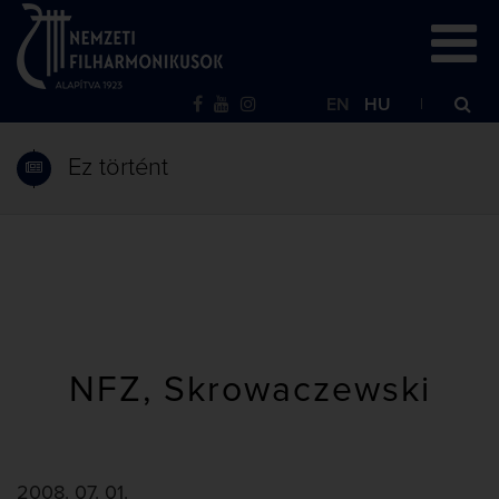
EN
HU
Ez történt
NFZ, Skrowaczewski
2008. 07. 01.