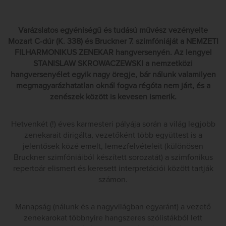
Varázslatos egyéniségű és tudású művész vezényelte
Mozart C-dúr (K. 338) és Bruckner 7. szimfóniáját a NEMZETI
FILHARMONIKUS ZENEKAR hangversenyén. Az lengyel
STANISLAW SKROWACZEWSKI a nemzetközi
hangversenyélet egyik nagy öregje, bár nálunk valamilyen
megmagyarázhatatlan oknál fogva régóta nem járt, és a
zenészek között is kevesen ismerik.
Hetvenkét (!) éves karmesteri pályája során a világ legjobb
zenekarait dirigálta, vezetőként több együttest is a
jelentősek közé emelt, lemezfelvételeit (különösen
Bruckner szimfóniáiból készített sorozatát) a szimfonikus
repertoár elismert és keresett interpretációi között tartják
számon.
Manapság (nálunk és a nagyvilágban egyaránt) a vezető
zenekarokat többnyire hangszeres szólistákból lett