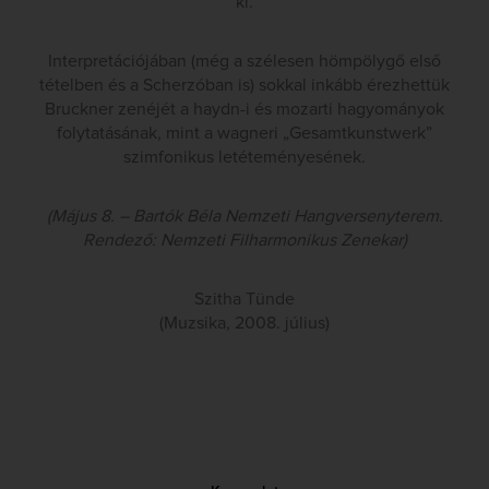
ki.
Interpretációjában (még a szélesen hömpölygő első
tételben és a Scherzóban is) sokkal inkább érezhettük
Bruckner zenéjét a haydn-i és mozarti hagyományok
folytatásának, mint a wagneri „Gesamtkunstwerk”
szimfonikus letéteményesének.
(Május 8. – Bartók Béla Nemzeti Hangversenyterem.
Rendező: Nemzeti Filharmonikus Zenekar)
Szitha Tünde
(Muzsika, 2008. július)