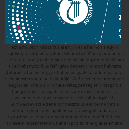
elénk Mozart és Bruckner zenéjét.
Mozart utolsó salzburgi szimfóniájában a derű és a
melankólia, a hangszínek fényei és árnyai, a szabályos
periódusok és az apró formatani csavarok olyan magától
értetődően bontakoztak ki, hogy önkéntelenül azok a
zeneakadémiai analízisórák jutottak eszembe, melyeken
ezt a művet a klasszikus arányok és a harmónia egyik
legtökéletesebb példájaként elemeztük. Maradandó emlék
a zárótétel, mely a historikus előadások (egyébként általam
is kedvelt) motorikus felfogása helyett a humort helyezte
előtérbe, s hullámhegyek-hullámvölgyek közötti folyamatos
száguldásba vonta be hallgatóját. A Bruckner-szimfóniában
megcsodálhattuk a dinamikai rétegzettség finomságait, a
hangszínek simaságát – a harsány szakaszokban is -,
valamint a rézfúvók gazdag és csiszolt hangzását.
Skrowaczewski e zene bombasztikus elemei helyett a
benne rejlő mikrovilágok belső szépségeit, a derűt, a
nyugalmat, s ennek nem ellentmondva: a lendületet és a
sohasem fékezhetetlen, hanem pozitív energiákat emelte