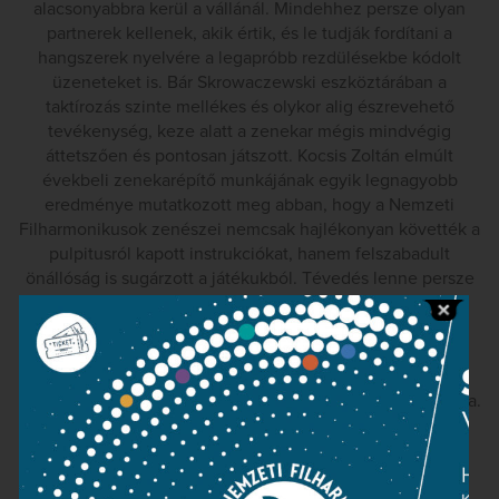
alacsonyabbra kerül a vállánál. Mindehhez persze olyan
partnerek kellenek, akik értik, és le tudják fordítani a
hangszerek nyelvére a legapróbb rezdülésekbe kódolt
üzeneteket is. Bár Skrowaczewski eszköztárában a
taktírozás szinte mellékes és olykor alig észrevehető
tevékenység, keze alatt a zenekar mégis mindvégig
áttetszően és pontosan játszott. Kocsis Zoltán elmúlt
évekbeli zenekarépítő munkájának egyik legnagyobb
eredménye mutatkozott meg abban, hogy a Nemzeti
Filharmonikusok zenészei nemcsak hajlékonyan követték a
pulpitusról kapott instrukciókat, hanem felszabadult
önállóság is sugárzott a játékukból. Tévedés lenne persze
azt gondolni, hogy a vendégkarmester pálcaművészete
határozta meg a koncert hangulatát. Skrowaczewski
ugyanis az előbb felsoroltakat (beleértve fantasztikus
anyagismeretét és rutinját is) csak alapként használta, és
természetes egyszerűséggel állította a művek szolgálatába.
Nadia Boulanger egykori zeneszerző tanítványa (maga is
finom rajzolatú, szép hangzású művek alkotója) egyrészt
analitikus igénnyel, másrészt újraalkotó fantáziával tárta