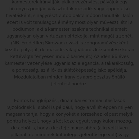
karmesterek irányítják, akik a vezénylést pályájuk egy
bizonyos pontján választották második vagy éppen első
hivatásként, s nagyrészt autodidakta módon tanulták. Talán
ezért is volt tanulságos élmény most olyan művészt látni a
pódiumon, aki a karmesteri szakma technikai elemeit
ugyanolyan olyan virtuózan birtokolja, mint magát a zenét.
(NB. Eredetileg Skrowaczewski is zongoraművészként
kezdte pályáját, de második világháborús kézsérülése korán
kettévágta fényesen induló karrierjét.) Az idén 85 éves
karmester vezénylése ugyanis az elegancia, a takarékosság,
a pontosság, az álló- és átlátóképesség iskolapéldája.
Mozdulataiban minden irány és apró gesztus önálló
jelentést hordoz.
Fontos hangképzési, dinamikai és formai utasítások
rajzolódnak ki abból is például, hogy a vállát éppen milyen
magasan tartja, hogy a könyökét a törzséhez képest melyik
pontra helyezi, hogy a két keze együtt vagy külön mozog,
de abból is, hogy a kézfeje magasabbra (alig volt ilyen
pillanat, de mindnek különleges jelentősége volt) vagy