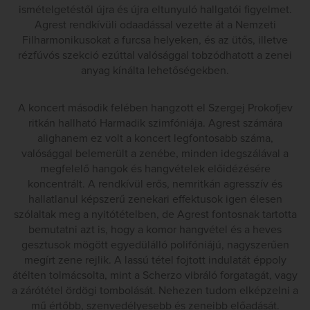
ismételgetéstől újra és újra eltunyuló hallgatói figyelmet.
Agrest rendkívüli odaadással vezette át a Nemzeti
Filharmonikusokat a furcsa helyeken, és az ütős, illetve
rézfúvós szekció ezúttal valósággal tobzódhatott a zenei
anyag kínálta lehetőségekben.
A koncert második felében hangzott el Szergej Prokofjev
ritkán hallható Harmadik szimfóniája. Agrest számára
alighanem ez volt a koncert legfontosabb száma,
valósággal belemerült a zenébe, minden idegszálával a
megfelelő hangok és hangvételek előidézésére
koncentrált. A rendkívül erős, nemritkán agresszív és
hallatlanul képszerű zenekari effektusok igen élesen
szólaltak meg a nyitótételben, de Agrest fontosnak tartotta
bemutatni azt is, hogy a komor hangvétel és a heves
gesztusok mögött egyedülálló polifóniájú, nagyszerűen
megírt zene rejlik. A lassú tétel fojtott indulatát éppoly
átélten tolmácsolta, mint a Scherzo vibráló forgatagát, vagy
a zárótétel ördögi tombolását. Nehezen tudom elképzelni a
mű értőbb, szenvedélyesebb és zeneibb előadását.