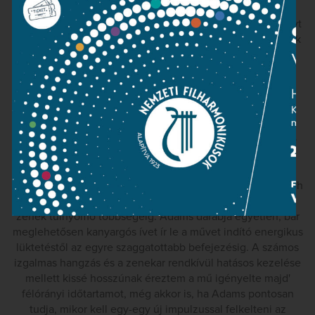
megszemélyesítő hangszeres szólisták kivétel nélkül
tökéletesen dolgoztak a keze alá, és ragyogó teljesítményt
nyújtottak, de ami ennél is fontosabb, a darab előadásának
legérzékenyebb problémáját, a zenekari színek
kikeverését, vagyis a hangzásegyensúly kérdését
Agrestnek sikerült kifogástalanul megoldania.
A koncert második számaként Adams furcsa helyekre
elvezető Útikalauza szólalt meg. A darab címadása találó
ugyan, de csak annyiban, amennyiben metaforaként
gyakorlatilag a zenetörténet utolsó négyszáz évének
bármely műve felfogható egy efféle narratíva mentén, Bach
concertóitól Mahler szimfóniáin keresztül a 20. századi
zenék túlnyomó többségéig. Adams darabja egyetlen, bár
meglehetősen kanyargós ívet ír le a művet indító energikus
lüktetéstől az egyre szaggatottabb befejezésig. A számos
izgalmas hangzás és a zenekar rendkívül hatásos kezelése
mellett kissé hosszúnak éreztem a mű igényelte majd'
félórányi időtartamot, még akkor is, ha Adams pontosan
tudja, mikor kell egy-egy új impulzussal felkelteni az