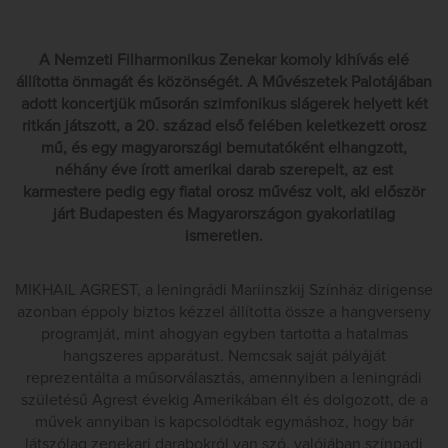
A Nemzeti Filharmonikus Zenekar komoly kihívás elé
állította önmagát és közönségét. A Művészetek Palotájában
adott koncertjük műsorán szimfonikus slágerek helyett két
ritkán játszott, a 20. század első felében keletkezett orosz
mű, és egy magyarországi bemutatóként elhangzott,
néhány éve írott amerikai darab szerepelt, az est
karmestere pedig egy fiatal orosz művész volt, aki először
járt Budapesten és Magyarországon gyakorlatilag
ismeretlen.
MIKHAIL AGREST, a leningrádi Mariinszkij Színház dirigense
azonban éppoly biztos kézzel állította össze a hangverseny
programját, mint ahogyan egyben tartotta a hatalmas
hangszeres apparátust. Nemcsak saját pályáját
reprezentálta a műsorválasztás, amennyiben a leningrádi
születésű Agrest évekig Amerikában élt és dolgozott, de a
művek annyiban is kapcsolódtak egymáshoz, hogy bár
látszólag zenekari darabokról van szó, valójában színpadi