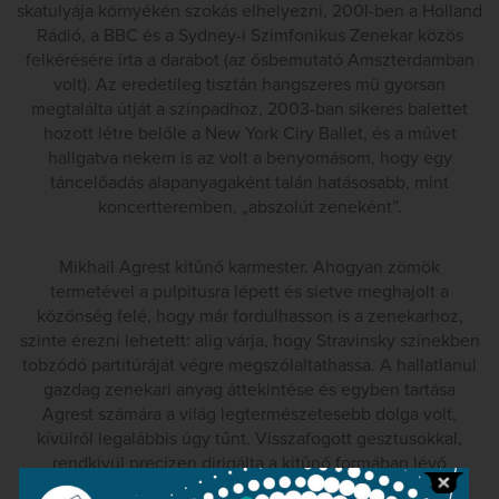
skatulyája környékén szokás elhelyezni, 200l-ben a Holland
Rádió, a BBC és a Sydney-i Szimfonikus Zenekar közös
felkérésére írta a darabot (az ősbemutató Amszterdamban
volt). Az eredetileg tisztán hangszeres mű gyorsan
megtalálta útját a színpadhoz, 2003-ban sikeres balettet
hozott létre belőle a New York Ciry Ballet, és a művet
hallgatva nekem is az volt a benyomásom, hogy egy
táncelőadás alapanyagaként talán hatásosabb, mint
koncertteremben, „abszolút zeneként”.
Mikhail Agrest kitűnő karmester. Ahogyan zömök
termetével a pulpitusra lépett és sietve meghajolt a
közönség felé, hogy már fordulhasson is a zenekarhoz,
szinte érezni lehetett: alig várja, hogy Stravinsky színekben
tobzódó partitúráját végre megszólaltathassa. A hallatlanul
gazdag zenekari anyag áttekintése és egyben tartása
Agrest számára a világ legtermészetesebb dolga volt,
kívülről legalábbis úgy tűnt. Visszafogott gesztusokkal,
rendkívül precízen dirigálta a kitűnő formában lévő
zenekart. Az Andersen-mese egyes szereplőit