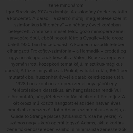
zene mindhárom.
Igor Stravinsky 1917-es darabja, A csalogány éneke nyitotta
a koncertet. A darab – a szerző műfaji megjelölése szerint
„szimfonikus költemény” – a néhány évvel korábban
befejezett, Andersen-mesét feldolgozó miniopera zenei
anyagára épül, ebből hozott létre a Gyagilev-féle orosz
balett 1920-ban táncelőadást. A koncert második felében
elhangzott Prokofjev-szimfónia – a Harmadik – eredetileg
ugyancsak operának készült: a Valerij Brjuszov regénye
nyomán írott, középkori tematikájú, misztikus-mágikus
operát, A tüzes angyalt csak Prokofjev halála után, 1954-ben
mutatták be, huszonhét évvel a darab keletkezése után,
1928-ban azonban az opera zenei anyagából egy
felépítésében klasszikus, ám hangzásában rendkívül
előremutató, négytételes szimfóniát alkotott Prokofjev. A
két orosz mű között hangzott el az idén hatvan éves
amerikai zeneszerző, John Adams szimfonikus darabja, a
Guide to Strange places (Útikalauz furcsa helyekre). A
számos nagy sikerű operát jegyző Adams, akit a kortárs
zene fiókrendszerében valahol a minimalista zeneszerzők