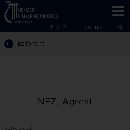
EN
HU
Ez történt
NFZ, Agrest
2007. 07. 01.