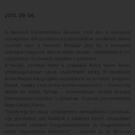
2013. 09. 06.
A Nemzeti Filharmonikus Zenekar múlt évi, a környező
országokba tett turnékoncert-sorozatának rendkívüli sikere
nyomán idén a Nemzeti Énekkar járja be a környező
országok magyarok által is lakott városait, szeptember 5-én,
csütörtökön Szabadkán kezdték a sorozatot.
A tavalyi, zenekari turné a szabadkai Avilai Szent Teréz-
székesegyházban zárult, csütörtökön pedig itt kezdődött
Antal Mátyás karigazgató vezetésével az énekkari program.
Bartók, Kodály, Liszt és két kortárs zeneszerző – Csemiczky
Miklós és Orbán György – szerzeményei mellett Szergej
Rahmanyinov-műveket is előadnak. Orgonán közreműködik
Nagy László Adrián.
"Tavaly egy kis plusz költségvetési támogatáshoz jutottunk,
úgy gondoltuk, ezt fordítjuk a határhoz közeli városokban
szervezett zenekari hangversenyeinkre és megpróbálunk
ebből hagyományt teremteni" – mondta el az MTI-nek