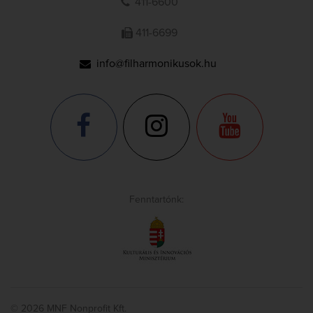
411-6600
411-6699
info@filharmonikusok.hu
Fenntartónk:
© 2026 MNF Nonprofit Kft.