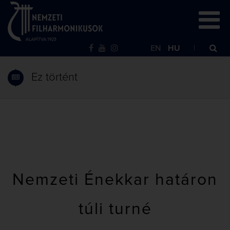
EN
HU
Ez történt
Nemzeti Énekkar határon
túli turné