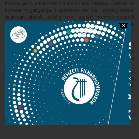
Kovács Géza, a Nemzeti Filharmonikus Zenekar, Énekkar és
Kottatár főigazgatója. Hozzátette: az idei költségvetésük
sajátosan alakult, sokáig nem tudták, mennyi pénzből
gazdálkodhatnak, de nyár elejére bizonyossá vált, hogy
képesek lesznek új sorozatot indítani. Igaz, nem rövid
periódusra, hanem időben kissé széthúzva. Szeptember 14-
én Beregszászon, szeptember 18-án Dunaszerdahelyen
adnak koncertet, az ősz második felében pedig Lendván,
Szatmárnémetiben, Nagyváradon és Temesváron is
terveznek fellépéseket. A műsorok összeállításánál –
ugyanúgy, mint a zenekar esetében – azt tartották szem
előtt, hogy derűs órákat szerezzenek a határon túli
magyaroknak, és hogy az ott élők jobban megértsék
egymást a zene segítségével – jegyezte meg Kovács Géza.
MTI 2013. szeptember 3.