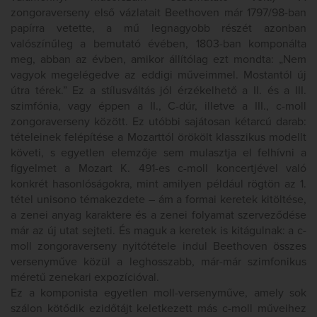
zongoraverseny első vázlatait Beethoven már 1797/98-ban
papírra vetette, a mű legnagyobb részét azonban
valószínűleg a bemutató évében, 1803-ban komponálta
meg, abban az évben, amikor állítólag ezt mondta: „Nem
vagyok megelégedve az eddigi műveimmel. Mostantól új
útra térek.” Ez a stílusváltás jól érzékelhető a II. és a III.
szimfónia, vagy éppen a II., C-dúr, illetve a III., c-moll
zongoraverseny között. Ez utóbbi sajátosan kétarcú darab:
tételeinek felépítése a Mozarttól örökölt klasszikus modellt
követi, s egyetlen elemzője sem mulasztja el felhívni a
figyelmet a Mozart K. 491-es c-moll koncertjével való
konkrét hasonlóságokra, mint amilyen például rögtön az 1.
tétel unisono témakezdete – ám a formai keretek kitöltése,
a zenei anyag karaktere és a zenei folyamat szerveződése
már az új utat sejteti. És maguk a keretek is kitágulnak: a c-
moll zongoraverseny nyitótétele indul Beethoven összes
versenyműve közül a leghosszabb, már-már szimfonikus
méretű zenekari expozícióval.
Ez a komponista egyetlen moll-versenyműve, amely sok
szálon kötődik ezidőtájt keletkezett más c-moll műveihez