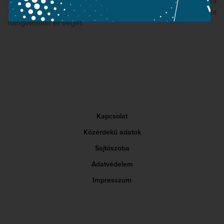
moll alaphangnem (Mozarttal ellentétben) C-dúrrá
világosodik ki, s a tétel felszabadult, mámorosan optimista
hangvétellel ér véget.
Kapcsolat
Közérdekű adatok
Sajtószoba
Adatvédelem
Impresszum