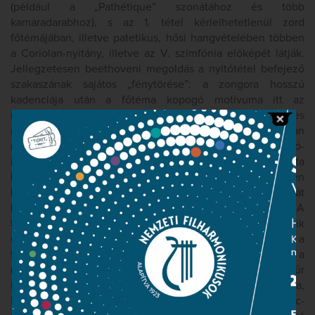
(például a „Pathétique” szonátához és több
kamaradarabhoz), s az 1. tétel kérlelhetetlenül zord
főtémájában, illetve patetikus, hősi hangvételében többen
a Coriolan-nyitány, illetve az V. szimfónia előképét látják.
Jellegzetesen beethoveni megoldás a nyitótétel befejező
szakaszának sajátos „fénytörése”: a zongora hosszú
kadenciája után a főtéma kopogó motívuma itt az
üstdobokon szólal meg, pianissimo, a zongora sejtelmes
akkordfelbontásaival váltakozva. A nagyon távoli E-dúrban
megkomponált középső tétel intim hangvételű szóló-
indítása azt az érzetet kelti, mintha egy zongoraszonáta
lassúját hallanánk. Ez a zene már az érett Beethoven
hangján szól. A finale szögletes-táncos rondótémáját
helyenként szinte groteszk hangsúlyok teszik érdekessé. A
tételben mindvégig ott bujkáló polifon hajlam a második
epizódban, a rondótémára épített fugato formájában tör a
felszínre. S ezután következik a legmeglepőbb fordulat: a
rondótéma kezdete ál-visszatérésként, a 2. tétel E-dúr
hangnemében hangzik fel. A gyorsabb tempójú coda,
Mozart fináléjához hasonlóan, páros ütemről 3/8-ra vált, a c-