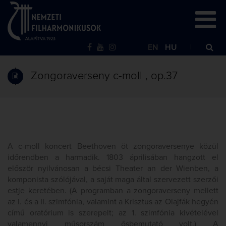
EN
HU
Zongoraverseny c-moll , op.37
A c-moll koncert Beethoven öt zongoraversenye közül
időrendben a harmadik. 1803 áprilisában hangzott el
először nyilvánosan a bécsi Theater an der Wienben, a
komponista szólójával, a saját maga által szervezett szerzői
estje keretében. (A programban a zongoraverseny mellett
az I. és a II. szimfónia, valamint a Krisztus az Olajfák hegyén
című oratórium is szerepelt; az 1. szimfónia kivételével
valamennyi műsorszám ősbemutató volt.) A