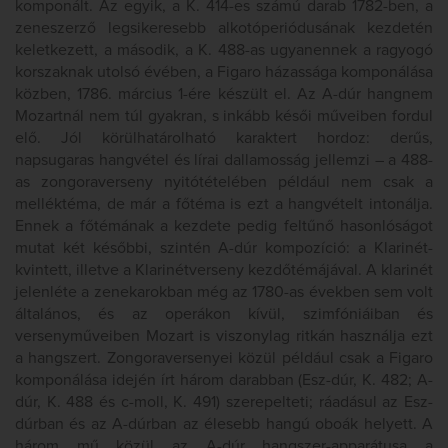
komponált. Az egyik, a K. 414-es számú darab 1782-ben, a
zeneszerző legsikeresebb alkotóperiódusának kezdetén
keletkezett, a második, a K. 488-as ugyanennek a ragyogó
korszaknak utolsó évében, a Figaro házassága komponálása
közben, 1786. március 1-ére készült el. Az A-dúr hangnem
Mozartnál nem túl gyakran, s inkább késői műveiben fordul
elő. Jól körülhatárolható karaktert hordoz: derűs,
napsugaras hangvétel és lírai dallamosság jellemzi – a 488-
as zongoraverseny nyitótételében például nem csak a
melléktéma, de már a főtéma is ezt a hangvételt intonálja.
Ennek a főtémának a kezdete pedig feltűnő hasonlóságot
mutat két későbbi, szintén A-dúr kompozíció: a Klarinét-
kvintett, illetve a Klarinétverseny kezdőtémájával. A klarinét
jelenléte a zenekarokban még az 1780-as években sem volt
általános, és az operákon kívül, szimfóniáiban és
versenyműveiben Mozart is viszonylag ritkán használja ezt
a hangszert. Zongoraversenyei közül például csak a Figaro
komponálása idején írt három darabban (Esz-dúr, K. 482; A-
dúr, K. 488 és c-moll, K. 491) szerepelteti; ráadásul az Esz-
dúrban és az A-dúrban az élesebb hangú oboák helyett. A
három mű közül az A-dúr hangszer-apparátusa a