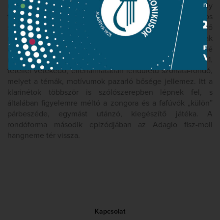
nagyon kifejező dallamossága mélységesen komoly
tartalmat közvetít, melynek megjelenítésében fontos
szerepet játszanak a zongoraszólamra mindvégig jellemző
nagy hangköz ugrások. Ahangvétel komolyságát csak
időlegesen oldja a tétel A-dúr középrésze. A finálé
nemcsak terjedelmében, de kidolgozottságában is az 1.
tétellel vetekedő, ellenállhatatlan lendületű szonáta-rondó,
melyet a témák, motívumok pazarló bősége jellemez. Itt a
klarinétok többször is szólószerepben lépnek fel, s
általában figyelemre méltó a zongora és a fafúvók „külön”
párbeszéde, egymást utánzó, kiegészítő játéka. A
rondóforma második epizódjában az Adagio fisz-moll
hangneme tér vissza.
Kapcsolat