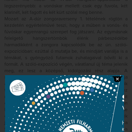
legszerényebb: a vonóskar mellett csak egy fuvola, két
klarinét, két fagott és két kürt szólal meg benne.
Mozart az A-dúr zongoraverseny 1. tételének rögtön a
kezdetén egyértelművé teszi, hogy a műben a vonós- és
fúvóskar egyenrangú szerepet fog játszani. Az egymásnak
felelgető hangszertömbök élénk párbeszédébe
harmadikként a zongora kapcsolódik be az ún. szóló-
expozícióban: ezúttal ő mutatja be, és mindjárt variálja is a
témákat, s gyöngyöző futamok zuhatagaival bővíti ki a
formát. A szóló-expozíció végén, váratlanul új téma jelenik
meg, ez lesz a középső, kidolgozási rész alapja. A
szonátaforma harmadik nagy szakasza, a repríz összevonja
a két expozíciót, s hosszabban elidőz ennél a harmadik
témánál. A tétel utolsó meglepetése az A-dúr karakterhez
remekül illő, halk befejezés. Az utána következő Adagiót
egy ritka hangnemben, a sötét tónusú fisz-mollban
komponálta meg Mozart. A tétel 6/8-ban ringatódzó lejtése
és pontozott siciliano-ritmusai a pasztorális, idilli zenék
jellegzetes kellékei – ám ezúttal többről van szó: a zongora
töprengő, magányos monológjának egyszerűségében is