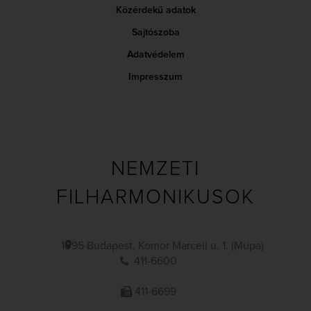
Közérdekű adatok
Sajtószoba
Adatvédelem
Impresszum
NEMZETI
FILHARMONIKUSOK
1095 Budapest, Komor Marcell u. 1. (Müpa)
411-6600
411-6699