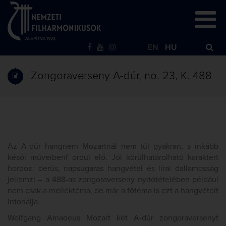
EN
HU
Zongoraverseny A-dúr, no. 23, K. 488
Az A-dúr hangnem Mozartnál nem túl gyakran, s inkább
késői műveibenf ordul elő. Jól körülhatárolható karaktert
hordoz: derűs, napsugaras hangvétel és lírai dallamosság
jellemzi – a 488-as zongoraverseny nyitótételében például
nem csak a melléktéma, de már a főtéma is ezt a hangvételt
intonálja.
Wolfgang Amadeus Mozart két A-dúr zongoraversenyt