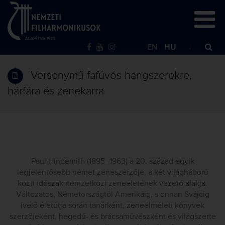
EN
HU
Versenymű fafúvós hangszerekre,
hárfára és zenekarra
Paul Hindemith (1895–1963) a 20. század egyik
legjelentősebb német zeneszerzője, a két világháború
közti időszak nemzetközi zeneéletének vezető alakja.
Változatos, Németországtól Amerikáig, s onnan Svájcig
ívelő életútja során tanárként, zeneelméleti könyvek
szerzőjeként, hegedű- és brácsaművészként és világszerte