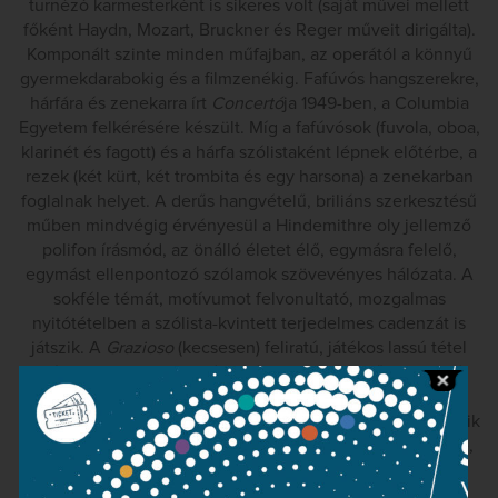
turnézó karmesterként is sikeres volt (saját művei mellett
főként Haydn, Mozart, Bruckner és Reger műveit dirigálta).
Komponált szinte minden műfajban, az operától a könnyű
gyermekdarabokig és a filmzenékig. Fafúvós hangszerekre,
hárfára és zenekarra írt
Concertó
ja 1949-ben, a Columbia
Egyetem felkérésére készült. Míg a fafúvósok (fuvola, oboa,
klarinét és fagott) és a hárfa szólistaként lépnek előtérbe, a
rezek (két kürt, két trombita és egy harsona) a zenekarban
foglalnak helyet. A derűs hangvételű, briliáns szerkesztésű
műben mindvégig érvényesül a Hindemithre oly jellemző
polifon írásmód, az önálló életet élő, egymásra felelő,
egymást ellenpontozó szólamok szövevényes hálózata. A
sokféle témát, motívumot felvonultató, mozgalmas
nyitótételben a szólista-kvintett terjedelmes cadenzát is
játszik. A
Grazioso
(kecsesen) feliratú, játékos lassú tétel
után, a szellemes rondófináléra a zeneszerző kacagtató
poént tartogat: a polifon szövetbe ágyazva, de azért jól
hallhatóan, mintegy vezérdallamként újra és újra felhangzik
a klarinéton egy közismert operarészlet első nyolc üteme,
sőt a tétel végén a téma folytatása is.