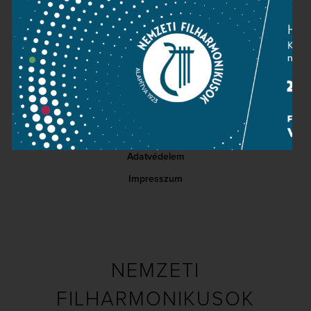
Kapcsolat
Közérdekű adatok
Sajtószoba
Adatvédelem
Impresszum
NEMZETI
FILHARMONIKUSOK