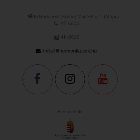
1095 Budapest, Komor Marcell u. 1. (Müpa)
411-6600
411-6699
info@filharmonikusok.hu
Fenntartónk: