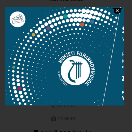
Sajtószoba
Adatvédelem
Impresszum
NEMZETI
FILHARMONIKUSOK
1095 Budapest, Komor Marcell u. 1. (Müpa)
411-6600
411-6699
info@filharmonikusok.hu