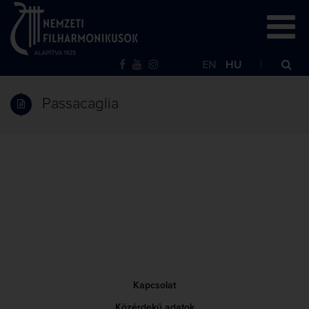
EN
HU
Passacaglia
Kapcsolat
Közérdekű adatok