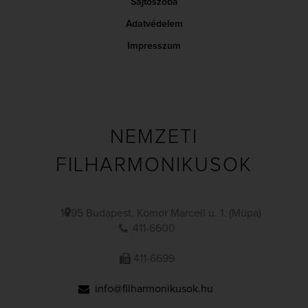
Sajtószoba
Adatvédelem
Impresszum
NEMZETI
FILHARMONIKUSOK
1095 Budapest, Komor Marcell u. 1. (Müpa)
411-6600
411-6699
info@filharmonikusok.hu