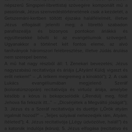
népszerű Singspiel-librettista) szövegére komponált mű a
passiónak, Jézus szenvedéstörténetének csak a kezdetét, a
Getszemáni-kertben töltött éjszaka halálfélelmét, illetve
Jézus elfogását jeleníti meg; a librettó szabadon
parafrazeálja és bizonyos pontokon áriákká és
együttesekké bővíti ki az evangéliumok szövegeit.
Ugyanakkor a történet két fontos eleme, az alvó
tanítványok háromszori felébresztése, illetve Júdás árulása
nem szerepel benne.
A mű hat nagy részből áll: 1. Zenekari bevezetés; Jézus
nagyszabású recitativója és áriája („Atyám! Küldj vigaszt és
erőt nekem!” – „A lelkem megremeg a kínoktól”); 2. A csak
Lukács evangéliumában megjelenő Szeráf
(koloratúrszoprán) recitativója és virtuóz áriája, amelybe
később a kórus is bekapcsolódik („Rendülj meg, föld!
Jehova fia fekszik itt…” – „Dicsérjétek a Megváltó jóságát”);
3. Jézus és a Szeráf recitativója és duettje („Örök atyám
irgalmát hozod?” – „Teljes súlyával nehezedjék rám, Atyám,
ítéleted”); 4. Jézus recitativója („Légy üdvözölve, halál!”) és
a katonák indulója (kórus); 5. Jézus elfogása (recitativo és