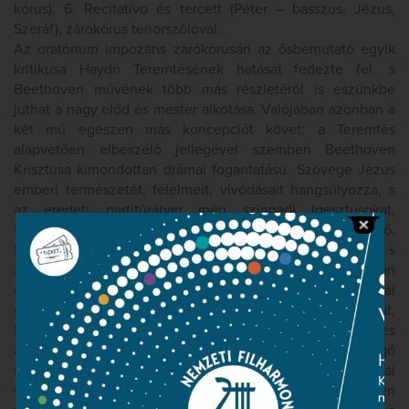
kórus); 6. Recitativo és tercett (Péter – basszus, Jézus,
Szeráf), zárókórus tenorszólóval.
Az oratórium impozáns zárókórusán az ősbemutató egyik
kritikusa Haydn Teremtésének hatását fedezte fel, s
Beethoven művének több más részletéről is eszünkbe
juthat a nagy előd és mester alkotása. Valójában azonban a
két mű egészen más koncepciót követ: a Teremtés
alapvetően elbeszélő jellegével szemben Beethoven
Krisztusa kimondottan drámai fogantatású. Szövege Jézus
emberi természetét, félelmeit, vívódásait hangsúlyozza, s
az eredeti partitúrában még színpadi (gesztusokat,
térdreesést stb. kívánó) utasítások is szerepeltek. Jellemző,
hogy Jézus szólamát a zeneszerző a tenor szólistára bízta, s
a Megváltó rögtön a mű kezdetén felhangzó recitativójában
és áriájában szinte operahősként lép elénk. Komplex drámai
eseménysorként jeleníti meg Beethoven Jézus elfogását,
két kórus egyidejű megszólalásába sűrítve két ellentétes
attitűdöt: a katonák nyers, erőszakos fellépését, s a rettegő
tanítványok bénultságát. A mű (egyes korabeli kritikusai
szerint túlzott) drámaisága nem véletlen: Beethoven