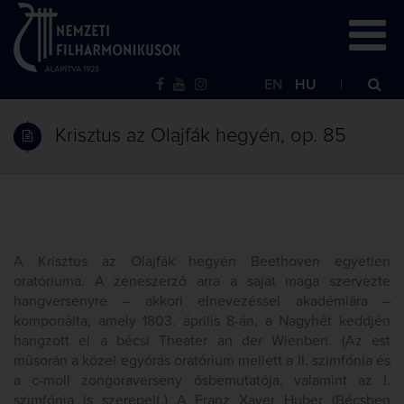
EN
HU
Krisztus az Olajfák hegyén, op. 85
A Krisztus az Olajfák hegyén Beethoven egyetlen
oratóriuma. A zeneszerző arra a saját maga szervezte
hangversenyre – akkori elnevezéssel akadémiára –
komponálta, amely 1803. április 8-án, a Nagyhét keddjén
hangzott el a bécsi Theater an der Wienben. (Az est
műsorán a közel egyórás oratórium mellett a II. szimfónia és
a c-moll zongoraverseny ősbemutatója, valamint az I.
szimfónia is szerepelt.) A Franz Xaver Huber (Bécsben