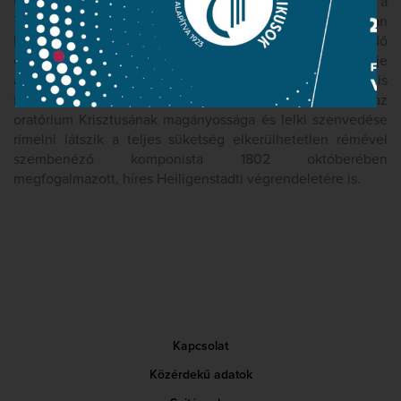
tulajdonképpen operakomponálásra kötött szerződést a
Theater an der Wiennel, s mivel ez irányú tervei csak lassan
haladtak előre, opera helyett a magányosan szenvedő
embert megjelenítő oratóriumot írt, amelyet több elemzője
a Fidelio előtanulmányának tekint. S egy másik párhuzam is
felbukkan újra és újra a Beethoven-irodalomban: az
oratórium Krisztusának magányossága és lelki szenvedése
rímelni látszik a teljes süketség elkerülhetetlen rémével
szembenéző komponista 1802 októberében
megfogalmazott, híres Heiligenstadti végrendeletére is.
Kapcsolat
Közérdekű adatok