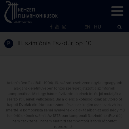
EN
HU
III. szimfónia Esz-dúr, op. 10
Antonín Dvořák (1841–1904), 19. századi cseh zene egyik legnagyobb
alakjának életművében fontos szerepet játszott a szimfóniák
komponálása. Mintegy három évtizedet ölelnek fel és jól mutatják a
szerző stílusának változásait. Bár a kilenc alkotásból csak az utolsó öt
kapott Dvořák életében sorszámot és annak idején csak ezek váltak
ismertté, a komponista zenei nyelvének kialakításában az első négy mű
is mérföldkőnek számít. Az 1873-ban komponált 3. szimfónia (Esz-dúr)
nem csak zenei, hanem életrajzi szempontból is fordulópontot
reprezentál.