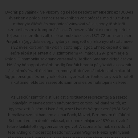
Dvořák pályájának íve viszonylag későn kezdett emelkedni: az 1860-as
években a prágai színház zenekarában volt brácsás, majd 1871-ben
otthagyta állását és magántanítványokat vállalt, hogy több időt
szentelhessen a komponálásnak. Zeneszerzőként ekkor még szinte
teljesen ismeretlen volt, első bemutatóira csak 1871-72-ben került sor
Prágában (egy dala és egy nyitánya hangzott el). Első nyomtatott műve
is 32 éves korában, 1873-ban látott napvilágot. Ehhez képest óriási
előre lépést jelentett a 3. szimfónia 1874. március 29-i premierje a
Prágai Filharmonikusok hangversenyén, Bedřich Smetana dirigálásával.
Néhány hónappal később pedig Dvořák beadta pályázatát az osztrák
állami művészeti ösztöndíjra, amely több éven át biztosította alkotói
függetlenségét, és melynek első elnyerésében fontos tényező lehetett
a kottamellékletben szereplő szimfónia és bemutatójának sikere.
Az Esz-dúr szimfónia stílusa azt a fordulatot reprezentálja a szerző
pályáján, melynek során eltávolodott korábbi példaképeitől, az
úgynevezett új német iskolától, azaz Liszt és Wagner zenéjétől. Saját
bevallása szerint hamarosan már Bach, Mozart, Beethoven és főként
Schubert volt rá döntő hatással, és ennek talaján az 1870-es évek 2.
felére kialakította egyéni zenei nyelvét. A szonáta formában íródott 1.
tétel (Allegro moderato) kezdőmotívuma Wagner Rienzi nyitányának