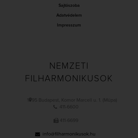
Sajtószoba
Adatvédelem
Impresszum
NEMZETI
FILHARMONIKUSOK
1095 Budapest, Komor Marcell u. 1. (Müpa)
411-6600
411-6699
info@filharmonikusok.hu