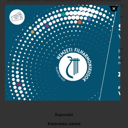
témájára emlékeztet. Dallama átszövi az egész tételt, ezért az valódi
második téma híján monotematikus hatást kelt. A 2. tétel (Adagio molto,
tempo di marcia) Dvořák leghosszabb szimfónia-tétele és egyetlen
gyászindulója. A sóhajszerű indítás után halk timpani ütések jelzik a cisz-
moll főtémát, amely többféle átváltozáson megy keresztül és
változatos kíséret csatlakozik hozzá. Az indulóritmus a Desz-dúr
középrész folyamán is végig hallható a háttérben, de vidámabb és
egyre ünnepélyesebb hangulat közepette, melynek csúcspontja a
Walhallát és az Istenek bevonulását idézi fel, szinte wagneri
hangszerelésben. Majd rövidítve visszatér a kezdőszakasz és kódaként
a Desz-dúr rész hangulata is. A szimfónia nem tartalmaz külön scherzo
tételt, hanem a Finale (Allegro vivace) ezt a karaktert is magába foglalja
és szünet nélküli mozgással, optimista örömzenével zárja a
kompozíciót.
Kapcsolat
Közérdekű adatok