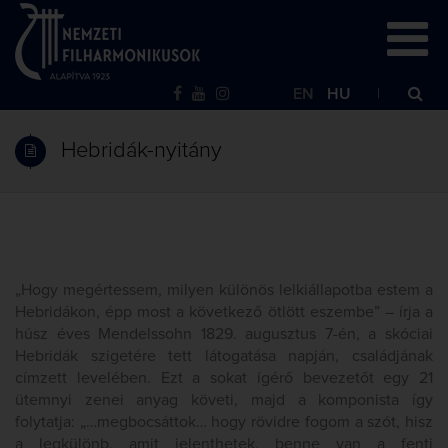
EN
HU
Hebridák-nyitány
„Hogy megértessem, milyen különös lelkiállapotba estem a
Hebridákon, épp most a következő ötlött eszembe” – írja a
húsz éves Mendelssohn 1829. augusztus 7-én, a skóciai
Hebridák szigetére tett látogatása napján, családjának
címzett levelében. Ezt a sokat ígérő bevezetőt egy 21
ütemnyi zenei anyag követi, majd a komponista így
folytatja: „…megbocsáttok… hogy rövidre fogom a szót, hisz
a legkülönb, amit jelenthetek, benne van a fenti