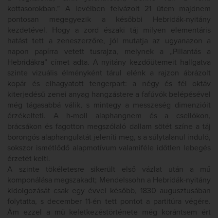
kottasorokban.” A levélben felvázolt 21 ütem majdnem
pontosan megegyezik a későbbi Hebridák-nyitány
kezdetével. Hogy a zord északi táj milyen elementáris
hatást tett a zeneszerzőre, jól mutatja az ugyanazon a
napon papírra vetett tusrajza, melynek a „Pillantás a
Hebridákra” címet adta. A nyitány kezdőütemeit hallgatva
szinte vizuális élményként tárul elénk a rajzon ábrázolt
kopár és elhagyatott tengerpart: a négy és fél oktáv
kiterjedésű zenei anyag hangzástere a fafúvók belépésével
még tágasabbá válik, s mintegy a messzeség dimenzióit
érzékelteti. A h-moll alaphangnem és a csellókon,
brácsákon és fagotton megszólaló dallam sötét színe a táj
borongós alaphangulatát jeleníti meg, s a súlytalanul induló,
sokszor ismétlődő alapmotívum valamiféle időtlen lebegés
érzetét kelti.
A szinte tökéletesre sikerült első vázlat után a mű
komponálása megszakadt; Mendelssohn a Hebridák-nyitány
kidolgozását csak egy évvel később, 1830 augusztusában
folytatta, s december 11-én tett pontot a partitúra végére.
Ám ezzel a mű keletkezéstörténete még korántsem ért