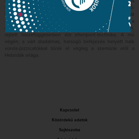
Hebridáktól, és a német romantika egyik jellegzetes
karakterét, a Weber Bűvös vadászából jól ismert erdő-
hangot idézi meg. Mintegy az egész mű összefoglalását
adja a hatalmas terjedelmű coda, amelyben felszínre tör a
mindvégig háttérbe szorított, csak a zene mély rétegeiben,
rejtett összefüggéseiben élő ellenpont-technika. A mű
végén, a várt diadalmas, harsogó befejezés helyett halk
vonós-pizzicatókkal tűnik el végleg a szemünk elől a
Hebridák világa.
Kapcsolat
Közérdekű adatok
Sajtószoba