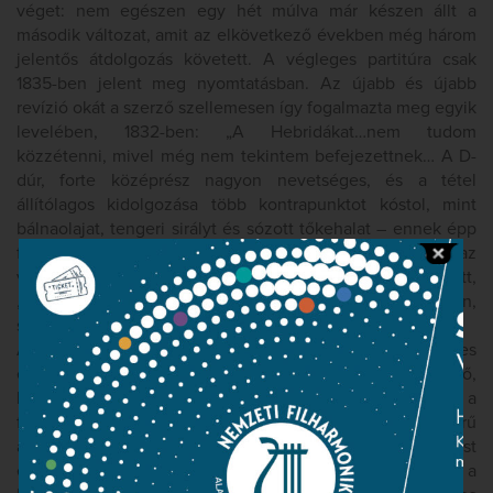
véget: nem egészen egy hét múlva már készen állt a
második változat, amit az elkövetkező években még három
jelentős átdolgozás követett. A végleges partitúra csak
1835-ben jelent meg nyomtatásban. Az újabb és újabb
revízió okát a szerző szellemesen így fogalmazta meg egyik
levelében, 1832-ben: „A Hebridákat…nem tudom
közzétenni, mivel még nem tekintem befejezettnek… A D-
dúr, forte középrész nagyon nevetséges, és a tétel
állítólagos kidolgozása több kontrapunktot kóstol, mint
bálnaolajat, tengeri sirályt és sózott tőkehalat – ennek épp
fordítva kellene lennie.” Mendelssohn szándéka tehát az
volt, hogy a műben a Bach és Mozart zenékén nevelkedett,
„tanult” komponista szerkesztőművészete rejtve maradjon,
s helyette a táj- és hangulatfestés kerüljön előtérbe.
A klasszikus szonátaformában megkomponált darab teljes
egészében a kezdőmotívumra épül. A nyitány középső,
kidolgozási része különleges színeivel hívja fel magára a
figyelmet; a fúvósok és a vonósok ellentétes karakterű
anyagának váltakozása egyfajta sztereo-térhatást
eredményez. Itt a zeneszerző egy időre eltávolodik a