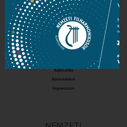
vallási alapon, hanem az Istent tanúul hívó erkölcs és erő
alapján.”
Kapcsolat
Közérdekű adatok
Sajtószoba
Adatvédelem
Impresszum
NEMZETI