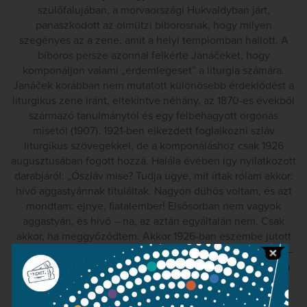
szülőfalujában, a morvaországi Hukvaldyban járt,
panaszkodott az olmützi bíborosnak, hogy milyen
szegényes az a zene, amit a helyi templomban hallott. A
bíboros persze azonnal felkérte Janáčeket, hogy
komponáljon valami „érdemlegeset” a liturgia számára.
Janáček korábban nem mutatott különösebb érdeklődést a
liturgikus zene iránt, eltekintve néhány, az 1870-es évekből
származó tanulmánytól és egy félbehagyott orgonás
misétől (1907). 1921-ben elkezdett foglalkozni szláv
liturgikus szövegekkel, de a komponáláshoz csak 1926
augusztusában fogott hozzá. Halála évében így nyilatkozott
darabjáról: „Ószláv mise? Tudja ugye, mit írtak rólam akkor:
hívő aggastyánnak tituláltak. Nagyon dühös voltam, és azt
mondtam: ejnye, fiatalember! Elsősorban nem vagyok
aggastyán, és hívő – na, az aztán egyáltalán nem. Csak
akkor, ha meggyőződtem. Akkor 1926-ban eszembe jutott
valami. Az a Cirill és Metód-légkör! Luhačovicében írtam –
szörnyű volt akkor ott. Nap mint nap esett, és én naponta
odaültem asztalomhoz – három hét alatt kész voltam. A
nemzet biztonságban való hitét akartam kifejezni, nem