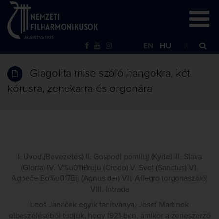
EN
HU
Glagolita mise szóló hangokra, két
kórusra, zenekarra és orgonára
I. Úvod (Bevezetés) II. Gospodi pomiluj (Kyrie) III. Slava
(Gloria) IV. V%u011Bruju (Credo) V. Svet (Sanctus) VI.
Agneče Bo%u017Eij (Agnus dei) VII. Allegro (orgonaszóló)
VIII. Intrada
Leoš Janáček egyik tanítványa, Josef Martinek
elbeszéléséből tudjuk, hogy 1921-ben, amikor a zeneszerző