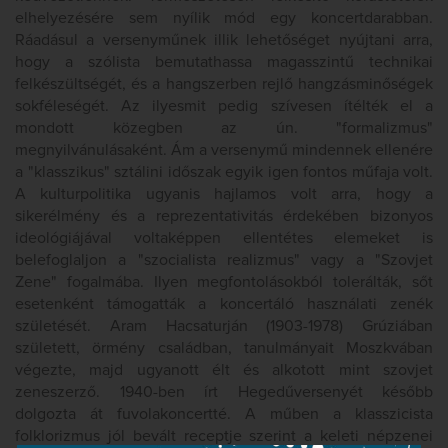
elhelyezésére sem nyílik mód egy koncertdarabban.
Ráadásul a versenyműnek illik lehetőséget nyújtani arra,
hogy a szólista bemutathassa magasszintű technikai
felkészültségét, és a hangszerben rejlő hangzásminőségek
sokféleségét. Az ilyesmit pedig szívesen ítélték el a
mondott közegben az ún. "formalizmus"
megnyilvánulásaként. Ám a versenymű mindennek ellenére
a "klasszikus" sztálini időszak egyik igen fontos műfaja volt.
A kulturpolitika ugyanis hajlamos volt arra, hogy a
sikerélmény és a reprezentativitás érdekében bizonyos
ideológiájával voltaképpen ellentétes elemeket is
belefoglaljon a "szocialista realizmus" vagy a "Szovjet
Zene" fogalmába. Ilyen megfontolásokból tolerálták, sőt
esetenként támogatták a koncertáló használati zenék
születését. Aram Hacsaturján (1903-1978) Grúziában
született, örmény családban, tanulmányait Moszkvában
végezte, majd ugyanott élt és alkotott mint szovjet
zeneszerző. 1940-ben írt Hegedűversenyét később
dolgozta át fuvolakoncertté. A műben a klasszicista
folklorizmus jól bevált receptje szerint a keleti népzenei