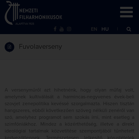
EN
HU
Fuvolaverseny
A versenyműről azt hihetnénk, hogy olyan műfaj volt,
amelynek kultiválását a harmincas-negyvenes évek-beli
szovjet zenepolitika kevéssé szorgalmazta. Hiszen tisztán
hangszeres, ebből következően szöveg nélküli zenéről van
szó, amelyhez programot sem szokás írni, mint esetleg a
szimfóniákhoz. Mindez a közérthetőség, illetve a direkt
ideológiai tartalmak közvetítése szempontjából tűnhetett
kedvezőtlennek. Természetesen lelkesítő kórustételek