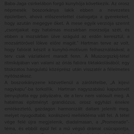
Baba-Jaga csirkelábon forgó kunyhója következik. Az orosz
népmesék boszorkánya lakik ebben a nevezetes
épületben, ahová előszeretettel csalogatja a gyerekeket,
hogy azután megegye őket. A mese egyik verziója szerint
„csontjaikat egy hatalmas mozsárban morzsolja szét, és
ebben a mozsárban ülve száguld az erdőn keresztül, a
mozsártörővel lökve előre magát.” Hartman terve az volt,
hogy faliórát készít a kunyhó-motívum felhasználásával; a
terv csak vázlatként maradt fenn. A Muszorgszkij-tétel
ritmikájában van valami az óriás falióra tiktakkolásából; egy
titokzatos hangulatú középrész után visszatér a félelmetes
nyitószakasz.
A boszorkányzene közvetlenül a zárótételbe, „A kijevi
nagykapu”-ba torkollik. Hartman nagyszabású kaputervét
benyújtotta egy pályázatra, de a terv nem valósult meg. A
hatalmas építményt grandiózus, orosz egyházi énekre
emlékeztető, gazdagon harmonizált dallam jeleníti meg,
melyet nyugodtabb, korálszerű melléktéma vált fel. A tétel
vége felé újra megjelenik, diadalmasan, a „Promenade”-
téma, és ebből épül fel a mű végső drámai csúcspontja,