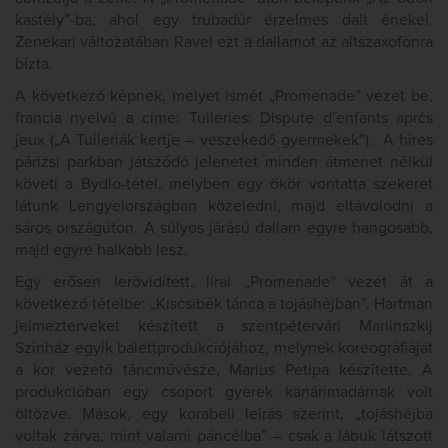
kastély”-ba, ahol egy trubadúr érzelmes dalt énekel.
Zenekari változatában Ravel ezt a dallamot az altszaxofonra
bízta.
A következő képnek, melyet ismét „Promenade” vezet be,
francia nyelvű a címe: Tuileries: Dispute d’enfants aprčs
jeux („A Tuileriák kertje – veszekedő gyermekek”). A híres
párizsi parkban játszódó jelenetet minden átmenet nélkül
követi a Bydlo-tétel, melyben egy ökör vontatta szekeret
látunk Lengyelországban közeledni, majd eltávolodni a
sáros országúton. A súlyos járású dallam egyre hangosabb,
majd egyre halkabb lesz.
Egy erősen lerövidített, lírai „Promenade” vezet át a
következő tételbe: „Kiscsibék tánca a tojáshéjban”. Hartman
jelmezterveket készített a szentpétervári Mariinszkij
Színház egyik balettprodukciójához, melynek koreográfiáját
a kor vezető táncművésze, Marius Petipa készítette. A
produkcióban egy csoport gyerek kanárimadárnak volt
öltözve. Mások, egy korabeli leírás szerint, „tojáshéjba
voltak zárva, mint valami páncélba” – csak a lábuk látszott