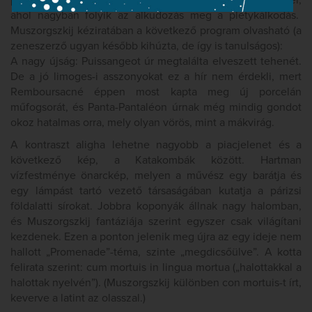
piac: A nagy újság) c. tétel a francia város piacára vezet el,
ahol nagyban folyik az alkudozás meg a pletykálkodás.
Muszorgszkij kéziratában a következő program olvasható (a
zeneszerző ugyan később kihúzta, de így is tanulságos):
A nagy újság: Puissangeot úr megtalálta elveszett tehenét.
De a jó limoges-i asszonyokat ez a hír nem érdekli, mert
Remboursacné éppen most kapta meg új porcelán
műfogsorát, és Panta-Pantaléon úrnak még mindig gondot
okoz hatalmas orra, mely olyan vörös, mint a mákvirág.
A kontraszt aligha lehetne nagyobb a piacjelenet és a
következő kép, a Katakombák között. Hartman
vízfestménye önarckép, melyen a művész egy barátja és
egy lámpást tartó vezető társaságában kutatja a párizsi
földalatti sírokat. Jobbra koponyák állnak nagy halomban,
és Muszorgszkij fantáziája szerint egyszer csak világítani
kezdenek. Ezen a ponton jelenik meg újra az egy ideje nem
hallott „Promenade”-téma, szinte „megdicsőülve”. A kotta
felirata szerint: cum mortuis in lingua mortua („halottakkal a
halottak nyelvén”). (Muszorgszkij különben con mortuis-t írt,
keverve a latint az olasszal.)