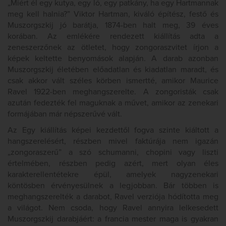
„Miért él egy kutya, egy ló, egy patkány, ha egy Hartmannak
meg kell halnia?” Viktor Hartman, kiváló építész, festő és
Muszorgszkij jó barátja, 1874-ben halt meg, 39 éves
korában. Az emlékére rendezett kiállítás adta a
zeneszerzőnek az ötletet, hogy zongoraszvitet írjon a
képek keltette benyomások alapján. A darab azonban
Muszorgszkij életében előadatlan és kiadatlan maradt, és
csak akkor vált széles körben ismertté, amikor Maurice
Ravel 1922-ben meghangszerelte. A zongoristák csak
azután fedezték fel maguknak a művet, amikor az zenekari
formájában már népszerűvé vált.
Az Egy kiállítás képei kezdettől fogva szinte kiáltott a
hangszerelésért, részben mivel faktúrája nem igazán
„zongoraszerű” a szó schumanni, chopini vagy liszti
értelmében, részben pedig azért, mert olyan éles
karakterellentétekre épül, amelyek nagyzenekari
köntösben érvényesülnek a legjobban. Bár többen is
meghangszerelték a darabot, Ravel verziója hódította meg
a világot. Nem csoda, hogy Ravel annyira lelkesedett
Muszorgszkij darabjáért: a francia mester maga is gyakran