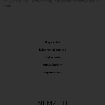
melyben a kapu Oroszország régi dicsőségének jelképévé
válik.
Kapcsolat
Közérdekű adatok
Sajtószoba
Adatvédelem
Impresszum
NEMZETI