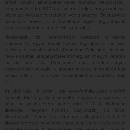
öntött vizuális élményeket zenei formába. Muszorgszkij
zongoraművét kb. 1900 óta ismerte; tudjuk, hogy barátaival
házimuzsika-összejöveteleken végigjátszotta. Debussyhez
hasonlóan Ravel is a közelmúlt egyik legfontosabb
zeneszerzőjének tekintette Muszorgszkijt.
Muszorgszkij tíz Hartman-képet választott ki szvitje
számára. Az egyes képek között, legalábbis a mű első
felében, vissza-visszatérő „Promenade”-dallamot hallunk,
mely a kiállítás látogatóját jeleníti meg, amint egyik képtől a
másikig sétál. A „Promenade”-téma minden egyes
visszatéréskor változik: a látogató még az imént látott kép
hatása alatt áll, miközben továbbhalad a következő kép
felé.
Az első kép, „A gnóm”, egy törpeformájú játék diótörőt
ábrázolt. Muszorgszkij elképzelte, hogyan mozogna ez a
bábu, ha valaha életre kelne, mint E. T. A. Hoffmann
diótörője, melynek nyomán Csajkovszkij (18 évvel
Muszorgszkij „Gnóm”-ja után) megírta világhírű balettjét. A
diótörő groteszk és váratlan mozdulatait igen érzékletesen
ábrázolja a zene. A „Promenade” után belépünk „Az ódon