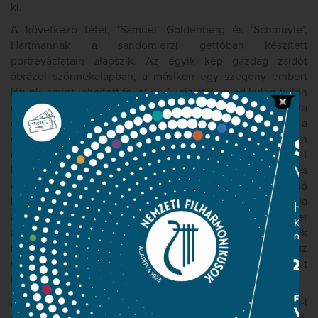
ki.
A következő tétel, ‘Samuel’ Goldenberg és ‘Schmuyle’,
Hartmannak a sandomierzi gettóban készített
portrévázlatain alapszik. Az egyik kép gazdag zsidót
ábrázol szőrmekalapban, a másikon egy szegény embert
látunk, amint lehajtott fejjel ül. A vázlatok mind külön-külön
mutatják a szereplőket; Muszorgszkij volt az, aki összehozta
őket zenéjében. A tételt általában úgy értelmezik, mint a
gazdag és a szegény zsidó közötti vitát. Goldenberg lassan
mozgó unisono-dallama a bővített szekundhangközt
hangsúlyozza, amely „keleti” hangköznek számít, és
gyakran fordul elő a Muszorgszkij által ismert zsidó
liturgikus és népi dallamokban. Schmuyle panaszos témája
állandóan egyetlen hangot ismétel, mintha a szegényember
a könnyeitől alig tudna beszélni. Később egyszerre halljuk
mind a két dallamot. Ravel hangszerelésében az egész
vonóskar a Goldenbergé, míg Schmuyle egy szál szordinált
trombitával próbál védekezni.
A Limoges le marché (La grande nouvelle) (A limoges-i