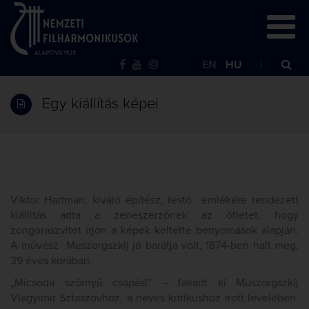
EN
HU
Egy kiállítás képei
Viktor Hartman, kiváló építész, festő emlékére rendezett
kiállítás adta a zeneszerzőnek az ötletet, hogy
zongoraszvitet írjon a képek keltette benyomások alapján.
A művész Muszorgszkij jó barátja volt, 1874-ben halt meg,
39 éves korában.
„Micsoda szörnyű csapás!” – fakadt ki Muszorgszkij
Vlagyimir Sztaszovhoz, a neves kritikushoz írott levelében.