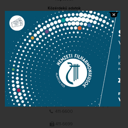
Közérdekű adatok
Sajtószoba
Adatvédelem
Impresszum
NEMZETI
FILHARMONIKUSOK
1095 Budapest, Komor Marcell u. 1. (Müpa)
411-6600
411-6699