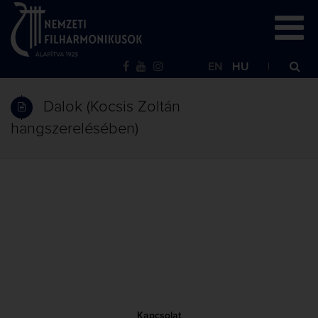
EN
HU
Dalok (Kocsis Zoltán
hangszerelésében)
Kapcsolat