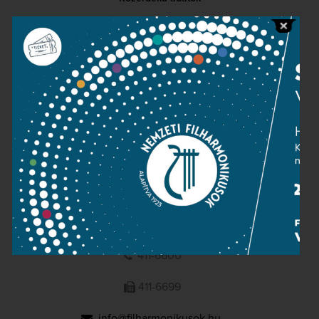
Sajtószoba
Adatvédelem
Impresszum
NEMZETI
FILHARMONIKUSOK
1095 Budapest, Komor Marcell u. 1. (Müpa)
411-6600
411-6699
info@filharmonikusok.hu