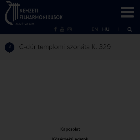
EN
HU
C-dúr templomi szonáta K. 329
Kapcsolat
Közérdekű adatok