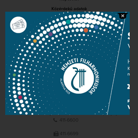
Közérdekű adatok
Sajtószoba
Adatvédelem
Impresszum
NEMZETI
FILHARMONIKUSOK
1095 Budapest, Komor Marcell u. 1. (Müpa)
411-6600
411-6699