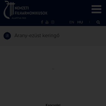
EN
HU
Arany-ezüst keringő
–
Kapcsolat