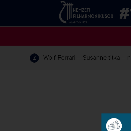
Wolf-Ferrari – Susanne titka – 