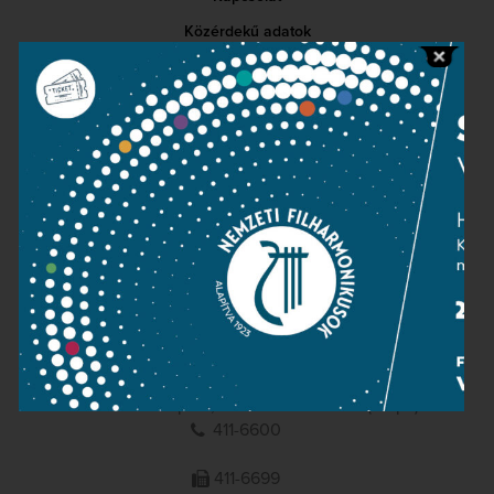
Közérdekű adatok
Sajtószoba
Adatvédelem
Impresszum
NEMZETI
FILHARMONIKUSOK
1095 Budapest, Komor Marcell u. 1. (Müpa)
411-6600
411-6699