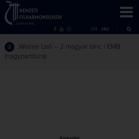
EN
HU
Weiner Leó – 2 magyar tánc | EMB
(nagypartitúra)
Kapcsolat