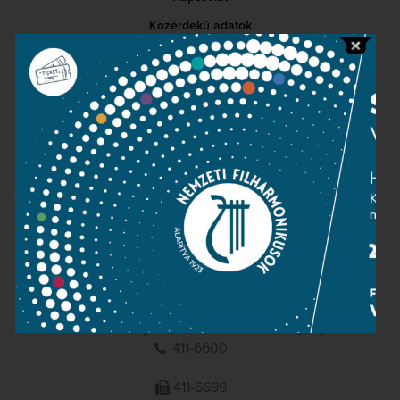
Közérdekű adatok
Sajtószoba
Adatvédelem
Impresszum
NEMZETI
FILHARMONIKUSOK
1095 Budapest, Komor Marcell u. 1. (Müpa)
411-6600
411-6699