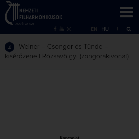
EN
HU
Weiner – Csongor és Tünde –
kisérőzene | Rózsavölgyi (zongorakivonat)
Kapcsolat