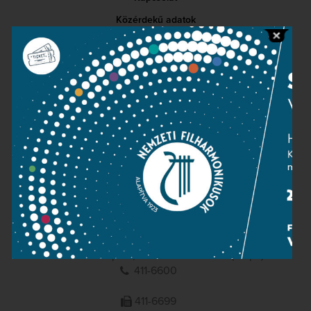
Közérdekű adatok
Sajtószoba
Adatvédelem
Impresszum
NEMZETI
FILHARMONIKUSOK
1095 Budapest, Komor Marcell u. 1. (Müpa)
411-6600
411-6699