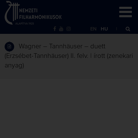
EN
HU
Wagner – Tannhäuser – duett
(Erzsébet-Tannhäuser) II. felv. | írott (zenekari
anyag)