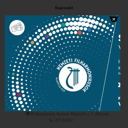
Kapcsolat
Közérdekű adatok
Sajtószoba
Adatvédelem
Impresszum
NEMZETI
FILHARMONIKUSOK
1095 Budapest, Komor Marcell u. 1. (Müpa)
411-6600